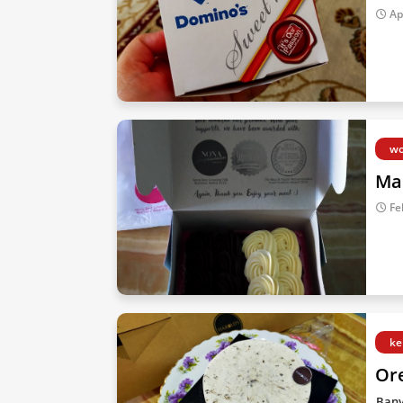
Ap
wo
Ma
Fe
ke
Or
Bany