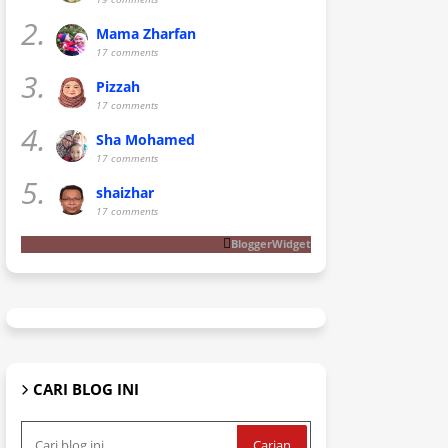
2.
Mama Zharfan
17 comments
3.
Pizzah
17 comments
4.
Sha Mohamed
17 comments
5.
shaizhar
17 comments
BloggerWidget
CARI BLOG INI