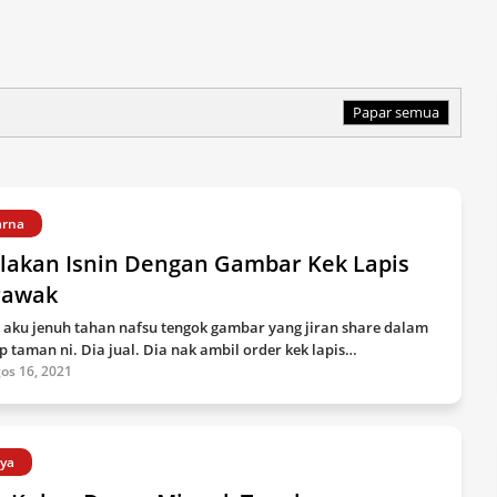
Papar semua
rna
lakan Isnin Dengan Gambar Kek Lapis
rawak
 aku jenuh tahan nafsu tengok gambar yang jiran share dalam
p taman ni. Dia jual. Dia nak ambil order kek lapis…
os 16, 2021
ya