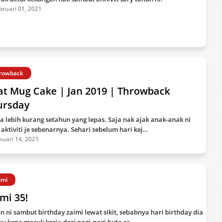
bruari 01, 2021
rowback
at Mug Cake | Jan 2019 | Throwback
ursday
ta lebih kurang setahun yang lepas. Saja nak ajak anak-anak ni
 aktiviti je sebenarnya. Sehari sebelum hari kej…
nuari 14, 2021
imi
mi 35!
n ni sambut birthday zaimi lewat sikit, sebabnya hari birthday dia