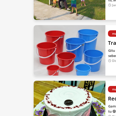
tu, 
Ja
m
Tra
Gitu
sebe
Di
m
Red
Gamb
tu 😝