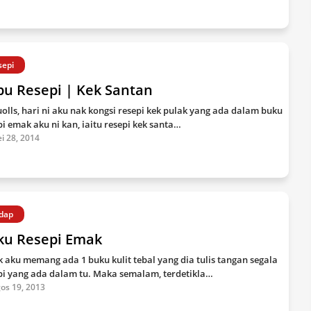
sepi
bu Resepi | Kek Santan
uolls, hari ni aku nak kongsi resepi kek pulak yang ada dalam buku
pi emak aku ni kan, iaitu resepi kek santa…
i 28, 2014
dap
ku Resepi Emak
 aku memang ada 1 buku kulit tebal yang dia tulis tangan segala
pi yang ada dalam tu. Maka semalam, terdetikla…
os 19, 2013