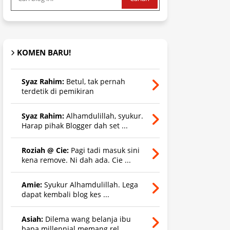
KOMEN BARU!
Syaz Rahim:
Betul, tak pernah
terdetik di pemikiran
Syaz Rahim:
Alhamdulillah, syukur.
Harap pihak Blogger dah set ...
Roziah @ Cie:
Pagi tadi masuk sini
kena remove. Ni dah ada. Cie ...
Amie:
Syukur Alhamdulillah. Lega
dapat kembali blog kes ...
Asiah:
Dilema wang belanja ibu
bapa millennial memang rel ...