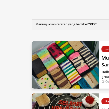
Menunjukkan catatan yang berlabel
KEK
wa
Mu
Sa
Hoih
grou
Og
Ra