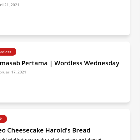
ril 21, 2021
rdless
masab Pertama | Wordless Wednesday
bruari 17, 2021
k
eo Cheesecake Harold's Bread
ak betul kekangan nak sambut anniversary tahun ni.