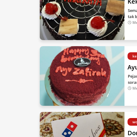
Ke
Sema
tak 
Me
ke
Ayu
Peja
sora
Me
wo
Do