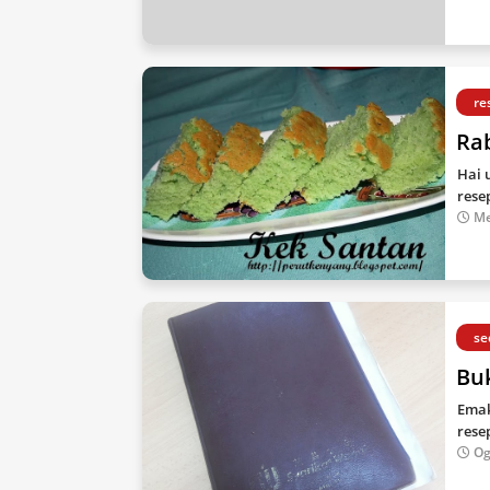
re
Ra
Hai 
rese
Me
se
Bu
Emak
rese
Og