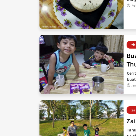
Fe
th
Bu
Th
Ceri
buat
Ja
za
Zai
Tahu