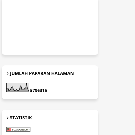
JUMLAH PAPARAN HALAMAN
5
7
9
6
3
1
5
STATISTIK