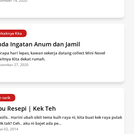
sember 14, 2020
rkaitnya Kita
nda Ingatan Anum dan Jamil
rapa hari lepas, kawan sekerja datang collect Mini Novel
aitnya Kita dekat rumah.
vember 27, 2020
h tarik
bu Resepi | Kek Teh
olls.. Harini ubah sikit tema kuih raya ni, kita buat kek raya pulak
Ok tak? Ceh.. aku ni bajet ada pe…
lai 02, 2014