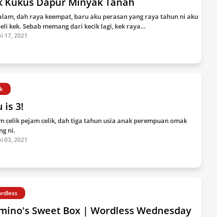
k Kukus Dapur Minyak Tanah
lam, dah raya keempat, baru aku perasan yang raya tahun ni aku
beli kek. Sebab memang dari kecik lagi, kek raya…
i 17, 2021
k
 is 3!
m celik pejam celik, dah tiga tahun usia anak perempuan omak
ng ni.
i 03, 2021
rdless
mino's Sweet Box | Wordless Wednesday