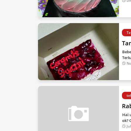
Di
Te
Ta
Bebe
Terk
No
te
Ra
Hai u
ok? 
Ju