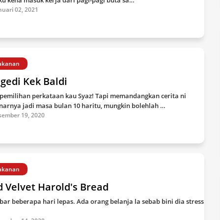
aku kena masuk kerja dari pagi-pagi buta sa…
nuari 02, 2021
akanan
gedi Kek Baldi
 pemilihan perkataan kau Syaz! Tapi memandangkan cerita ni
narnya jadi masa bulan 10 haritu, mungkin bolehlah …
sember 19, 2020
akanan
 Velvet Harold's Bread
ar beberapa hari lepas. Ada orang belanja la sebab bini dia stress