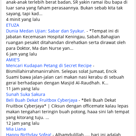
anak-anak terlebih berat badan, SR yakin ramai ibu bapa di
luar sana yang faham perasaannya. Bukan sebab kita tak
sayang, tapi kad...
4 minit yang lalu
ETUZA
Dunia Medan Ujian: Sabar dan Syukur.
-
*Tempat ini di
Jabatan Kecemasan Hospital Keningau, Sabah.Bahagian
ruangan pesakit ditahandan direhatkan serta dirawat oleh
para Doktor, Ma dan Nurse yan...
6 jam yang lalu
AMIE'S
Mencari Kudapan Petang di Secret Recipe
-
Bismillahirrahmanirrahim. Selepas solat Jumaat, Encik
Suami bawa jalan-jalan cari makan nasi kerabu di sebuah
gerai berhadapan dengan Masjid Al-Raudhah. K...
11 jam yang lalu
Sunah Suka Sakura
Beli Buah Dekat Fruitbox Cyberjaya
-
*Beli Buah Dekat
Fruitbox Cyberjaya* | Ciksun dengan officemate kalau lepas
makan tengahari teringin buah potong, haaa sini lah tempat
yang kitorang tuju. ...
12 jam yang lalu
Mia Liana
Happy Birthday Sofea!
-
Alhamdulillah..... hari ini adalah