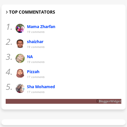
TOP COMMENTATORS
1.
Mama Zharfan
19 comments
2.
shaizhar
19 comments
3.
NA
19 comments
4.
Pizzah
17 comments
5.
Sha Mohamed
17 comments
BloggerWidget