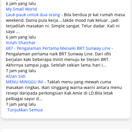
6 jam yang lalu
My Small World
Lauk pauk untuk dua orang
-
Bila berdua je kat rumah masa
weekend, Dania pula kerja....takde mood nak keluar...jadi
terjadilah masakan ni. Simple sangat. Telur dadar. Kali ni
saya ...
6 jam yang lalu
Inilah Shaizhar
687 - Pengalaman Pertama Menaiki BRT Sunway Line
-
Pengalaman pertama naik BRT Sunway Line. Dari ofis
berjalan kaki beberapa minit menuju ke Stesen BRT.
Akhirnya sampai juga. Setelah sekian lama, hari i...
7 jam yang lalu
Afzan Sidi
MENU MINGGU INI
-
Taklah menu yang mewah cuma
masakan ringkas. Ikan singgang warna-warni antara menu
resepi daripada perkongsian Kak Amie di LD.Bila letak
pelbagai sayur d...
7 jam yang lalu
Tunjukkan Semua