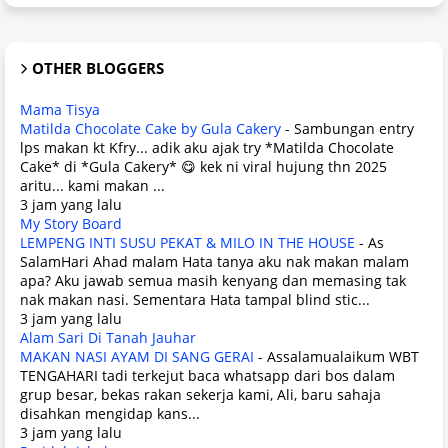
OTHER BLOGGERS
Mama Tisya
Matilda Chocolate Cake by Gula Cakery
-
Sambungan entry
lps makan kt Kfry... adik aku ajak try *Matilda Chocolate
Cake* di *Gula Cakery* 😋 kek ni viral hujung thn 2025
aritu... kami makan ...
3 jam yang lalu
My Story Board
LEMPENG INTI SUSU PEKAT & MILO IN THE HOUSE
-
As
SalamHari Ahad malam Hata tanya aku nak makan malam
apa? Aku jawab semua masih kenyang dan memasing tak
nak makan nasi. Sementara Hata tampal blind stic...
3 jam yang lalu
Alam Sari Di Tanah Jauhar
MAKAN NASI AYAM DI SANG GERAI
-
Assalamualaikum WBT
TENGAHARI tadi terkejut baca whatsapp dari bos dalam
grup besar, bekas rakan sekerja kami, Ali, baru sahaja
disahkan mengidap kans...
3 jam yang lalu