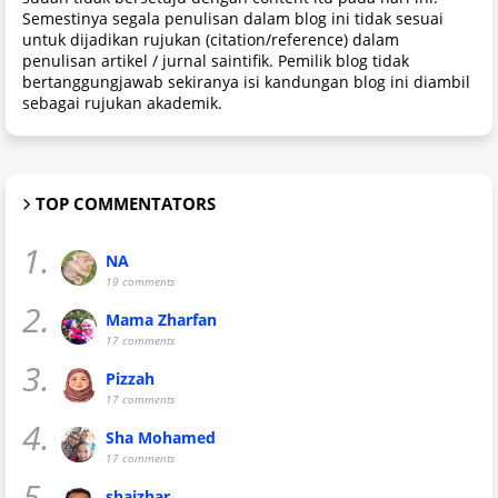
Semestinya segala penulisan dalam blog ini tidak sesuai
untuk dijadikan rujukan (citation/reference) dalam
penulisan artikel / jurnal saintifik. Pemilik blog tidak
bertanggungjawab sekiranya isi kandungan blog ini diambil
sebagai rujukan akademik.
TOP COMMENTATORS
1.
NA
19 comments
2.
Mama Zharfan
17 comments
3.
Pizzah
17 comments
4.
Sha Mohamed
17 comments
5.
shaizhar