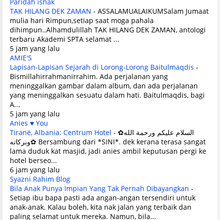
Paridah ishak
TAK HILANG DEK ZAMAN
-
ASSALAMUALAIKUMSalam Jumaat
mulia hari Rimpun,setiap saat moga pahala
dihimpun..Alhamdulillah TAK HILANG DEK ZAMAN, antologi
terbaru Akademi SPTA selamat ...
5 jam yang lalu
AMIE'S
Lapisan-Lapisan Sejarah di Lorong-Lorong Baitulmaqdis
-
Bismillahirrahmanirrahim. Ada perjalanan yang
meninggalkan gambar dalam album, dan ada perjalanan
yang meninggalkan sesuatu dalam hati. Baitulmaqdis, bagi
A...
5 jam yang lalu
Anies ♥ You
Tiranë, Albania: Centrum Hotel
-
✿السلام عليكم ورحمة الله
وبركاته✿ Bersambung dari *SINI*. dek kerana terasa sangat
lama duduk kat masjid, jadi anies ambil keputusan pergi ke
hotel berseo...
6 jam yang lalu
Syazni Rahim Blog
Bila Anak Punya Impian Yang Tak Pernah Dibayangkan
-
Setiap ibu bapa pasti ada angan-angan tersendiri untuk
anak-anak. Kalau boleh, kita nak jalan yang terbaik dan
paling selamat untuk mereka. Namun, bila...