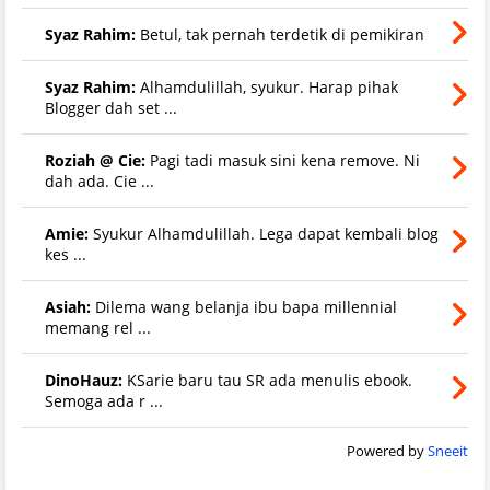
Syaz Rahim:
Betul, tak pernah terdetik di pemikiran
Syaz Rahim:
Alhamdulillah, syukur. Harap pihak
Blogger dah set ...
Roziah @ Cie:
Pagi tadi masuk sini kena remove. Ni
dah ada. Cie ...
Amie:
Syukur Alhamdulillah. Lega dapat kembali blog
kes ...
Asiah:
Dilema wang belanja ibu bapa millennial
memang rel ...
DinoHauz:
KSarie baru tau SR ada menulis ebook.
Semoga ada r ...
Powered by
Sneeit