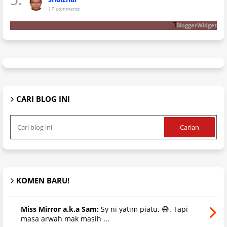
17 comments
BloggerWidget
CARI BLOG INI
KOMEN BARU!
Miss Mirror a.k.a Sam:
Sy ni yatim piatu. 😅. Tapi
masa arwah mak masih ...