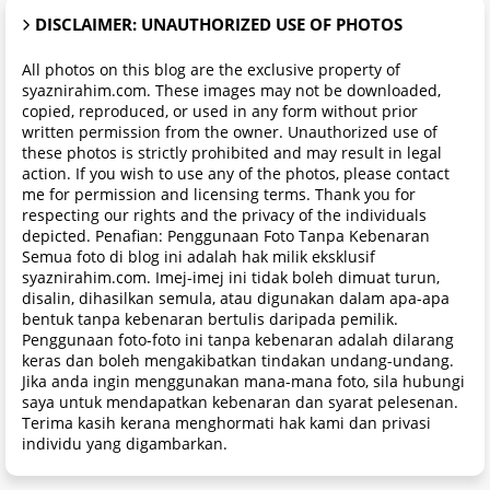
DISCLAIMER: UNAUTHORIZED USE OF PHOTOS
All photos on this blog are the exclusive property of
syaznirahim.com. These images may not be downloaded,
copied, reproduced, or used in any form without prior
written permission from the owner. Unauthorized use of
these photos is strictly prohibited and may result in legal
action. If you wish to use any of the photos, please contact
me for permission and licensing terms. Thank you for
respecting our rights and the privacy of the individuals
depicted. Penafian: Penggunaan Foto Tanpa Kebenaran
Semua foto di blog ini adalah hak milik eksklusif
syaznirahim.com. Imej-imej ini tidak boleh dimuat turun,
disalin, dihasilkan semula, atau digunakan dalam apa-apa
bentuk tanpa kebenaran bertulis daripada pemilik.
Penggunaan foto-foto ini tanpa kebenaran adalah dilarang
keras dan boleh mengakibatkan tindakan undang-undang.
Jika anda ingin menggunakan mana-mana foto, sila hubungi
saya untuk mendapatkan kebenaran dan syarat pelesenan.
Terima kasih kerana menghormati hak kami dan privasi
individu yang digambarkan.