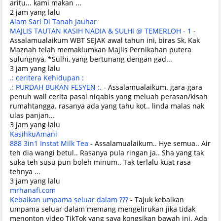
aritu... kami makan ...
2 jam yang lalu
Alam Sari Di Tanah Jauhar
MAJLIS TAUTAN KASIH NADIA & SULHI @ TEMERLOH - 1
-
Assalamualaikum WBT SEJAK awal tahun ini, biras Sk, Kak
Maznah telah memaklumkan Majlis Pernikahan putera
sulungnya, *Sulhi, yang bertunang dengan gad...
3 jam yang lalu
.: ceritera Kehidupan :
.: PURDAH BUKAN FESYEN :.
-
Assalamualaikum. gara-gara
penuh wall cerita pasal niqabis yang meluah perasan/kisah
rumahtangga. rasanya ada yang tahu kot.. linda malas nak
ulas panjan...
3 jam yang lalu
KasihkuAmani
888 3in1 Instat Milk Tea
-
Assalamualaikum.. Hye semua.. Air
teh dia wangi betul.. Rasanya pula ringan ja.. Sha yang tak
suka teh susu pun boleh minum.. Tak terlalu kuat rasa
tehnya ...
3 jam yang lalu
mrhanafi.com
Kebaikan umpama seluar dalam ???
-
Tajuk kebaikan
umpama seluar dalam memang mengelirukan jika tidak
menonton video TikTok yang saya kongsikan bawah ini. Ada