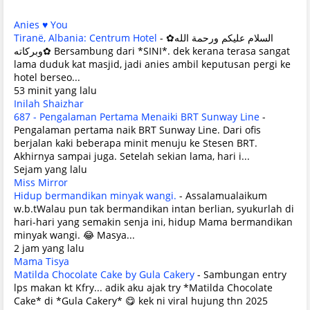
Anies ♥ You
Tiranë, Albania: Centrum Hotel
-
✿السلام عليكم ورحمة الله
وبركاته✿ Bersambung dari *SINI*. dek kerana terasa sangat
lama duduk kat masjid, jadi anies ambil keputusan pergi ke
hotel berseo...
53 minit yang lalu
Inilah Shaizhar
687 - Pengalaman Pertama Menaiki BRT Sunway Line
-
Pengalaman pertama naik BRT Sunway Line. Dari ofis
berjalan kaki beberapa minit menuju ke Stesen BRT.
Akhirnya sampai juga. Setelah sekian lama, hari i...
Sejam yang lalu
Miss Mirror
Hidup bermandikan minyak wangi.
-
Assalamualaikum
w.b.tWalau pun tak bermandikan intan berlian, syukurlah di
hari-hari yang semakin senja ini, hidup Mama bermandikan
minyak wangi. 😂 Masya...
2 jam yang lalu
Mama Tisya
Matilda Chocolate Cake by Gula Cakery
-
Sambungan entry
lps makan kt Kfry... adik aku ajak try *Matilda Chocolate
Cake* di *Gula Cakery* 😋 kek ni viral hujung thn 2025