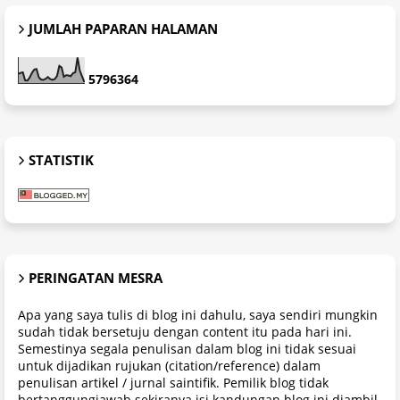
JUMLAH PAPARAN HALAMAN
5
7
9
6
3
6
4
STATISTIK
PERINGATAN MESRA
Apa yang saya tulis di blog ini dahulu, saya sendiri mungkin
sudah tidak bersetuju dengan content itu pada hari ini.
Semestinya segala penulisan dalam blog ini tidak sesuai
untuk dijadikan rujukan (citation/reference) dalam
penulisan artikel / jurnal saintifik. Pemilik blog tidak
bertanggungjawab sekiranya isi kandungan blog ini diambil