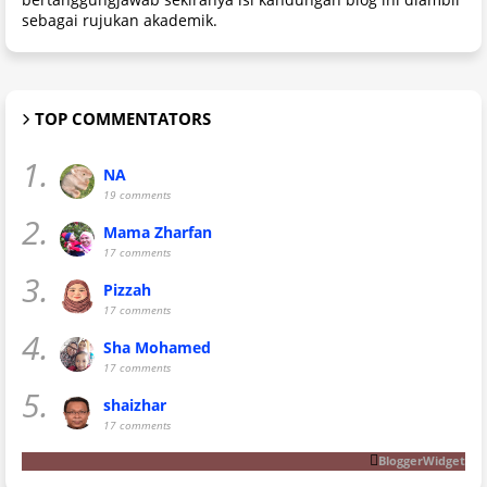
sebagai rujukan akademik.
TOP COMMENTATORS
1.
NA
19 comments
2.
Mama Zharfan
17 comments
3.
Pizzah
17 comments
4.
Sha Mohamed
17 comments
5.
shaizhar
17 comments
BloggerWidget