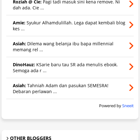
Roziah @ Cie:
Pagi tadi masuk sini kena remove. Ni
dah ada. Cie ...
Amie:
Syukur Alhamdulillah. Lega dapat kembali blog
kes ...
Asiah:
Dilema wang belanja ibu bapa millennial
memang rel ...
DinoHauz:
KSarie baru tau SR ada menulis ebook.
Semoga ada r ...
Asiah:
Tahniah Adam dan pasukan SEMESRA!
Debaran perlawan ...
Powered by
Sneeit
OTHER BLOGGERS