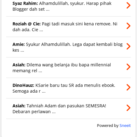
Syaz Rahim:
Alhamdulillah, syukur. Harap pihak
Blogger dah set ...
Roziah @ Cie:
Pagi tadi masuk sini kena remove. Ni
dah ada. Cie ...
Amie:
Syukur Alhamdulillah. Lega dapat kembali blog
kes ...
Asiah:
Dilema wang belanja ibu bapa millennial
memang rel ...
DinoHauz:
KSarie baru tau SR ada menulis ebook.
Semoga ada r ...
Asiah:
Tahniah Adam dan pasukan SEMESRA!
Debaran perlawan ...
Powered by
Sneeit