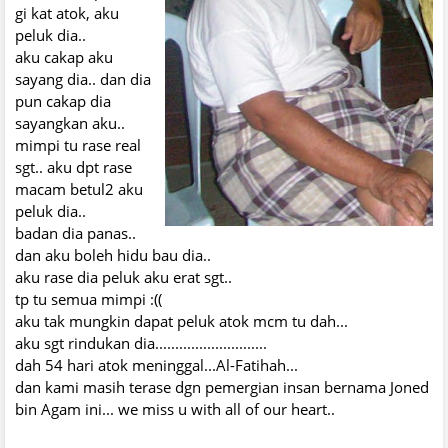
gi kat atok, aku
peluk dia..
aku cakap aku
sayang dia.. dan dia
pun cakap dia
sayangkan aku..
mimpi tu rase real
sgt.. aku dpt rase
macam betul2 aku
peluk dia..
badan dia panas..
dan aku boleh hidu bau dia..
aku rase dia peluk aku erat sgt..
tp tu semua mimpi :((
aku tak mungkin dapat peluk atok mcm tu dah...
aku sgt rindukan dia............................
dah 54 hari atok meninggal...Al-Fatihah...
dan kami masih terase dgn pemergian insan bernama Joned
bin Agam ini... we miss u with all of our heart..