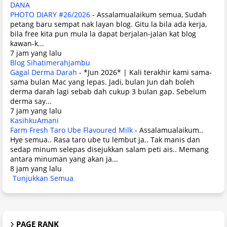
DANA
PHOTO DIARY #26/2026
-
Assalamualaikum semua, Sudah
petang baru sempat nak layan blog. Gitu la bila ada kerja,
bila free kita pun mula la dapat berjalan-jalan kat blog
kawan-k...
7 jam yang lalu
Blog Sihatimerahjambu
Gagal Derma Darah
-
*Jun 2026* | Kali terakhir kami sama-
sama bulan Mac yang lepas. Jadi, bulan Jun dah boleh
derma darah lagi sebab dah cukup 3 bulan gap. Sebelum
derma say...
7 jam yang lalu
KasihkuAmani
Farm Fresh Taro Ube Flavoured Milk
-
Assalamualaikum..
Hye semua.. Rasa taro ube tu lembut ja.. Tak manis dan
sedap minum selepas disejukkan salam peti ais.. Memang
antara minuman yang akan ja...
8 jam yang lalu
Tunjukkan Semua
PAGE RANK