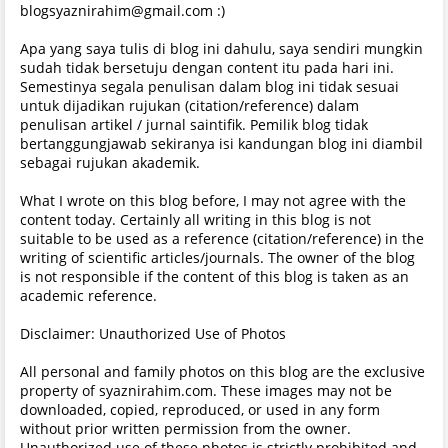
blogsyaznirahim@gmail.com :)
Apa yang saya tulis di blog ini dahulu, saya sendiri mungkin
sudah tidak bersetuju dengan content itu pada hari ini.
Semestinya segala penulisan dalam blog ini tidak sesuai
untuk dijadikan rujukan (citation/reference) dalam
penulisan artikel / jurnal saintifik. Pemilik blog tidak
bertanggungjawab sekiranya isi kandungan blog ini diambil
sebagai rujukan akademik.
What I wrote on this blog before, I may not agree with the
content today. Certainly all writing in this blog is not
suitable to be used as a reference (citation/reference) in the
writing of scientific articles/journals. The owner of the blog
is not responsible if the content of this blog is taken as an
academic reference.
Disclaimer: Unauthorized Use of Photos
All personal and family photos on this blog are the exclusive
property of syaznirahim.com. These images may not be
downloaded, copied, reproduced, or used in any form
without prior written permission from the owner.
Unauthorized use of these photos is strictly prohibited and