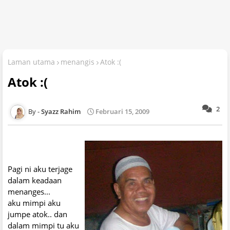
Laman utama
menangis
Atok :(
Atok :(
2
Syazz Rahim
Februari 15, 2009
Pagi ni aku terjage
dalam keadaan
menanges...
aku mimpi aku
jumpe atok.. dan
dalam mimpi tu aku