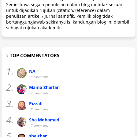
Semestinya segala penulisan dalam blog ini tidak sesuai
untuk dijadikan rujukan (citation/reference) dalam
penulisan artikel / jurnal saintifik. Pemilik blog tidak
bertanggungjawab sekiranya isi kandungan blog ini diambil
sebagai rujukan akademik.
TOP COMMENTATORS
1.
NA
19 comments
2.
Mama Zharfan
17 comments
3.
Pizzah
17 comments
4.
Sha Mohamed
17 comments
5.
shaizhar