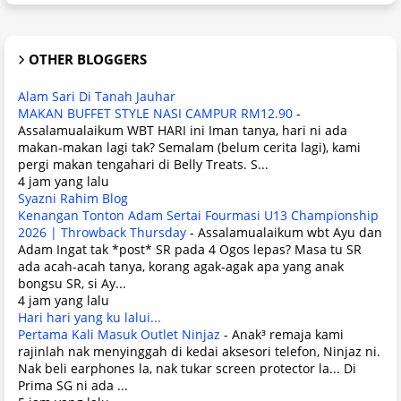
OTHER BLOGGERS
Alam Sari Di Tanah Jauhar
MAKAN BUFFET STYLE NASI CAMPUR RM12.90
-
Assalamualaikum WBT HARI ini Iman tanya, hari ni ada
makan-makan lagi tak? Semalam (belum cerita lagi), kami
pergi makan tengahari di Belly Treats. S...
4 jam yang lalu
Syazni Rahim Blog
Kenangan Tonton Adam Sertai Fourmasi U13 Championship
2026 | Throwback Thursday
-
Assalamualaikum wbt Ayu dan
Adam Ingat tak *post* SR pada 4 Ogos lepas? Masa tu SR
ada acah-acah tanya, korang agak-agak apa yang anak
bongsu SR, si Ay...
4 jam yang lalu
Hari hari yang ku lalui...
Pertama Kali Masuk Outlet Ninjaz
-
Anak³ remaja kami
rajinlah nak menyinggah di kedai aksesori telefon, Ninjaz ni.
Nak beli earphones la, nak tukar screen protector la... Di
Prima SG ni ada ...