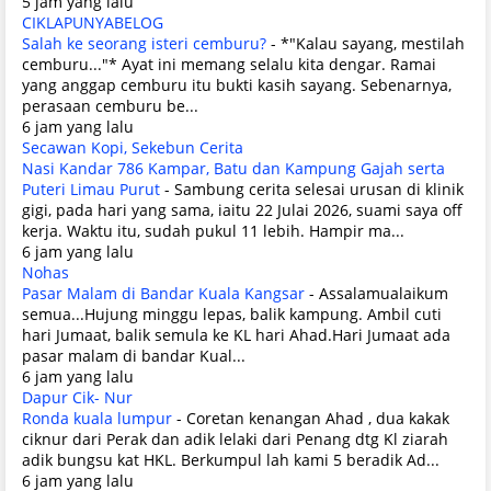
5 jam yang lalu
CIKLAPUNYABELOG
Salah ke seorang isteri cemburu?
-
*"Kalau sayang, mestilah
cemburu..."* Ayat ini memang selalu kita dengar. Ramai
yang anggap cemburu itu bukti kasih sayang. Sebenarnya,
perasaan cemburu be...
6 jam yang lalu
Secawan Kopi, Sekebun Cerita
Nasi Kandar 786 Kampar, Batu dan Kampung Gajah serta
Puteri Limau Purut
-
Sambung cerita selesai urusan di klinik
gigi, pada hari yang sama, iaitu 22 Julai 2026, suami saya off
kerja. Waktu itu, sudah pukul 11 lebih. Hampir ma...
6 jam yang lalu
Nohas
Pasar Malam di Bandar Kuala Kangsar
-
Assalamualaikum
semua...Hujung minggu lepas, balik kampung. Ambil cuti
hari Jumaat, balik semula ke KL hari Ahad.Hari Jumaat ada
pasar malam di bandar Kual...
6 jam yang lalu
Dapur Cik- Nur
Ronda kuala lumpur
-
Coretan kenangan Ahad , dua kakak
ciknur dari Perak dan adik lelaki dari Penang dtg Kl ziarah
adik bungsu kat HKL. Berkumpul lah kami 5 beradik Ad...
6 jam yang lalu