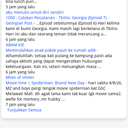
bila lunch pun...
5 jam yang lalu
aku menulis untuk diri sendiri
1050 : Catatan Perjalanan - Tbilisi, Georgia (Episod 7) :
Georgian Post
-
...Episod sebelumnya (Episod 6) Hari kelima
kami di bumi Georgia. Kami masih lagi berkelana di Tbilisi.
Hari ini aku dan seorang teman tidak merancang u...
6 jam yang lalu
ABAM KIE
Memindahkan anak pokok pauh ke rumah adik
-
Alhamdulillah, setiap kali pulang ke kampung pasti ada
sahaja aktiviti yang dapat mengeratkan hubungan
kekeluargaan. Kali ini, selain meluangkan masa ...
6 jam yang lalu
Miles of smiles
Movie time | Spiderman: Brand New Day
-
hari sabtu 8/8/26,
MZ and boys pergi tengok movie spiderman kat GSC
Melawati Mall. dh agak lama kami tak kuar tgk movie sama2.
wefie for memory..mr hubby ...
7 jam yang lalu
Tunjukkan Semua