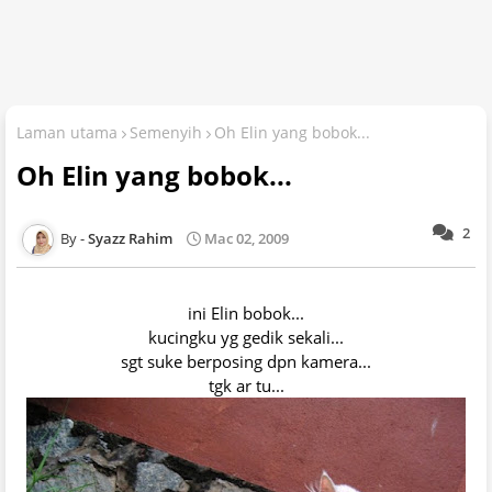
Laman utama
Semenyih
Oh Elin yang bobok...
Oh Elin yang bobok...
2
Syazz Rahim
Mac 02, 2009
ini Elin bobok...
kucingku yg gedik sekali...
sgt suke berposing dpn kamera...
tgk ar tu...