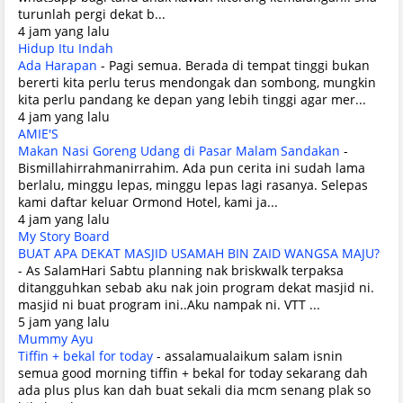
turunlah pergi dekat b...
4 jam yang lalu
Hidup Itu Indah
Ada Harapan
-
Pagi semua. Berada di tempat tinggi bukan
bererti kita perlu terus mendongak dan sombong, mungkin
kita perlu pandang ke depan yang lebih tinggi agar mer...
4 jam yang lalu
AMIE'S
Makan Nasi Goreng Udang di Pasar Malam Sandakan
-
Bismillahirrahmanirrahim. Ada pun cerita ini sudah lama
berlalu, minggu lepas, minggu lepas lagi rasanya. Selepas
kami daftar keluar Ormond Hotel, kami ja...
4 jam yang lalu
My Story Board
BUAT APA DEKAT MASJID USAMAH BIN ZAID WANGSA MAJU?
-
As SalamHari Sabtu planning nak briskwalk terpaksa
ditangguhkan sebab aku nak join program dekat masjid ni.
masjid ni buat program ini..Aku nampak ni. VTT ...
5 jam yang lalu
Mummy Ayu
Tiffin + bekal for today
-
assalamualaikum salam isnin
semua good morning tiffin + bekal for today sekarang dah
ada plus plus kan dah buat sekali dia mcm senang plak so