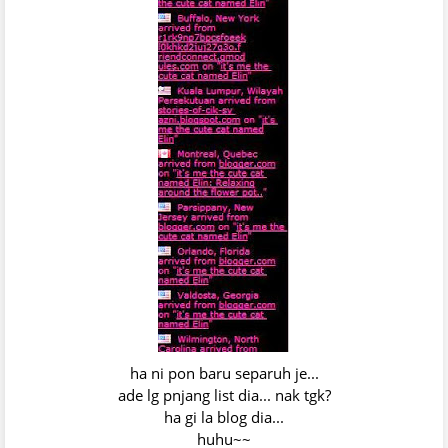
ha ni pon baru separuh je...
ade lg pnjang list dia... nak tgk?
ha gi la blog dia...
huhu~~