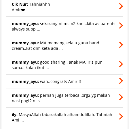
Cik Nur:
Tahniahhh
Amir❤️
mummy_ayu:
sekarang ni mcm2 kan...kita as parents
always supp ...
mummy_ayu:
MA memang selalu guna hand
cream..kat dlm keta ada ...
mummy_ayu:
good sharing.. anak MA, Iris pun
sama...kalau ikut ...
mummy_ayu:
wah..congrats Amir!!!
mummy_ayu:
pernah juga terbaca..org2 yg makan
nasi pagi2 ni s ...
ily:
MasyaAllah tabarakallah alhamdulillah. Tahniah
Ami ...