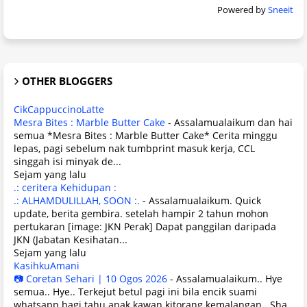
Powered by
Sneeit
OTHER BLOGGERS
CikCappuccinoLatte
Mesra Bites : Marble Butter Cake
-
Assalamualaikum dan hai
semua *Mesra Bites : Marble Butter Cake* Cerita minggu
lepas, pagi sebelum nak tumbprint masuk kerja, CCL
singgah isi minyak de...
Sejam yang lalu
.: ceritera Kehidupan :
.: ALHAMDULILLAH, SOON :.
-
Assalamualaikum. Quick
update, berita gembira. setelah hampir 2 tahun mohon
pertukaran [image: JKN Perak] Dapat panggilan daripada
JKN (Jabatan Kesihatan...
Sejam yang lalu
KasihkuAmani
📷 Coretan Sehari | 10 Ogos 2026
-
Assalamualaikum.. Hye
semua.. Hye.. Terkejut betul pagi ini bila encik suami
whatsapp bagi tahu anak kawan kitorang kemalangan.. Sha