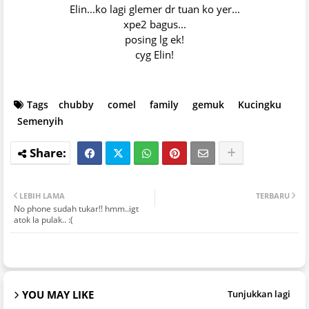
Elin...ko lagi glemer dr tuan ko yer...
xpe2 bagus...
posing lg ek!
cyg Elin!
Tags
chubby
comel
family
gemuk
Kucingku
Semenyih
LEBIH LAMA
TERBARU
No phone sudah tukar!! hmm..igt
atok la pulak.. :(
YOU MAY LIKE
Tunjukkan lagi