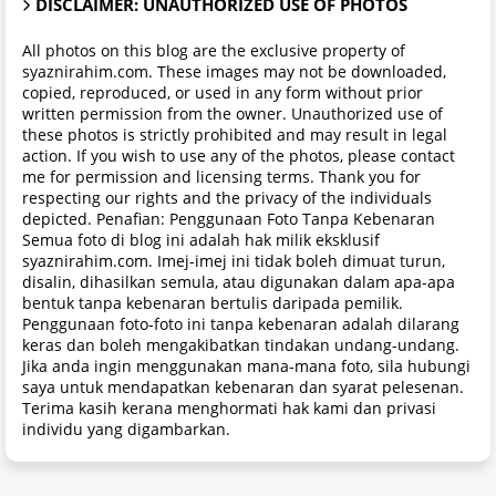
DISCLAIMER: UNAUTHORIZED USE OF PHOTOS
All photos on this blog are the exclusive property of
syaznirahim.com. These images may not be downloaded,
copied, reproduced, or used in any form without prior
written permission from the owner. Unauthorized use of
these photos is strictly prohibited and may result in legal
action. If you wish to use any of the photos, please contact
me for permission and licensing terms. Thank you for
respecting our rights and the privacy of the individuals
depicted. Penafian: Penggunaan Foto Tanpa Kebenaran
Semua foto di blog ini adalah hak milik eksklusif
syaznirahim.com. Imej-imej ini tidak boleh dimuat turun,
disalin, dihasilkan semula, atau digunakan dalam apa-apa
bentuk tanpa kebenaran bertulis daripada pemilik.
Penggunaan foto-foto ini tanpa kebenaran adalah dilarang
keras dan boleh mengakibatkan tindakan undang-undang.
Jika anda ingin menggunakan mana-mana foto, sila hubungi
saya untuk mendapatkan kebenaran dan syarat pelesenan.
Terima kasih kerana menghormati hak kami dan privasi
individu yang digambarkan.