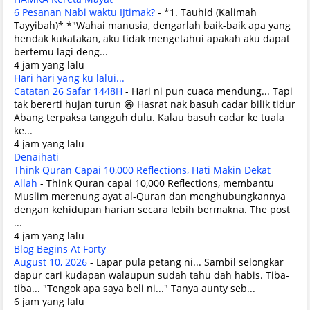
6 Pesanan Nabi waktu IJtimak?
-
*1. Tauhid (Kalimah
Tayyibah)* *"Wahai manusia, dengarlah baik-baik apa yang
hendak kukatakan, aku tidak mengetahui apakah aku dapat
bertemu lagi deng...
4 jam yang lalu
Hari hari yang ku lalui...
Catatan 26 Safar 1448H
-
Hari ni pun cuaca mendung... Tapi
tak bererti hujan turun 😁 Hasrat nak basuh cadar bilik tidur
Abang terpaksa tangguh dulu. Kalau basuh cadar ke tuala
ke...
4 jam yang lalu
Denaihati
Think Quran Capai 10,000 Reflections, Hati Makin Dekat
Allah
-
Think Quran capai 10,000 Reflections, membantu
Muslim merenung ayat al-Quran dan menghubungkannya
dengan kehidupan harian secara lebih bermakna. The post
...
4 jam yang lalu
Blog Begins At Forty
August 10, 2026
-
Lapar pula petang ni... Sambil selongkar
dapur cari kudapan walaupun sudah tahu dah habis. Tiba-
tiba... "Tengok apa saya beli ni..." Tanya aunty seb...
6 jam yang lalu