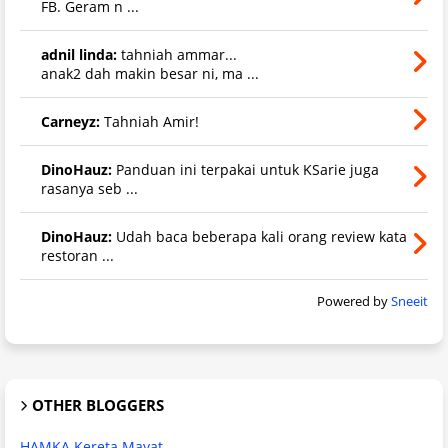
FB. Geram n ...
adnil linda:
tahniah ammar...
anak2 dah makin besar ni, ma ...
Carneyz:
Tahniah Amir!
DinoHauz:
Panduan ini terpakai untuk KSarie juga
rasanya seb ...
DinoHauz:
Udah baca beberapa kali orang review kata
restoran ...
Powered by
Sneeit
OTHER BLOGGERS
HAMKA Kereta Mayat