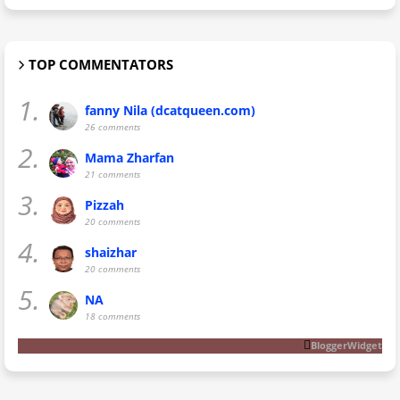
TOP COMMENTATORS
1.
fanny Nila (dcatqueen.com)
26 comments
2.
Mama Zharfan
21 comments
3.
Pizzah
20 comments
4.
shaizhar
20 comments
5.
NA
18 comments
BloggerWidget