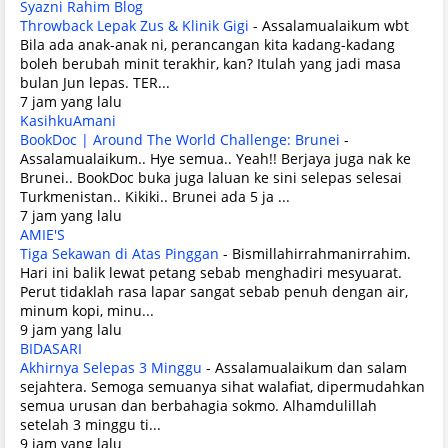
Syazni Rahim Blog
Throwback Lepak Zus & Klinik Gigi
-
Assalamualaikum wbt
Bila ada anak-anak ni, perancangan kita kadang-kadang
boleh berubah minit terakhir, kan? Itulah yang jadi masa
bulan Jun lepas. TER...
7 jam yang lalu
KasihkuAmani
BookDoc | Around The World Challenge: Brunei
-
Assalamualaikum.. Hye semua.. Yeah!! Berjaya juga nak ke
Brunei.. BookDoc buka juga laluan ke sini selepas selesai
Turkmenistan.. Kikiki.. Brunei ada 5 ja ...
7 jam yang lalu
AMIE'S
Tiga Sekawan di Atas Pinggan
-
Bismillahirrahmanirrahim.
Hari ini balik lewat petang sebab menghadiri mesyuarat.
Perut tidaklah rasa lapar sangat sebab penuh dengan air,
minum kopi, minu...
9 jam yang lalu
BIDASARI
Akhirnya Selepas 3 Minggu
-
Assalamualaikum dan salam
sejahtera. Semoga semuanya sihat walafiat, dipermudahkan
semua urusan dan berbahagia sokmo. Alhamdulillah
setelah 3 minggu ti...
9 jam yang lalu