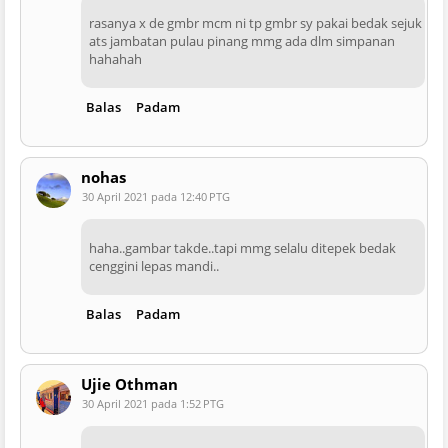
rasanya x de gmbr mcm ni tp gmbr sy pakai bedak sejuk
ats jambatan pulau pinang mmg ada dlm simpanan
hahahah
Balas
Padam
nohas
30 April 2021 pada 12:40 PTG
haha..gambar takde..tapi mmg selalu ditepek bedak
cenggini lepas mandi..
Balas
Padam
Ujie Othman
30 April 2021 pada 1:52 PTG