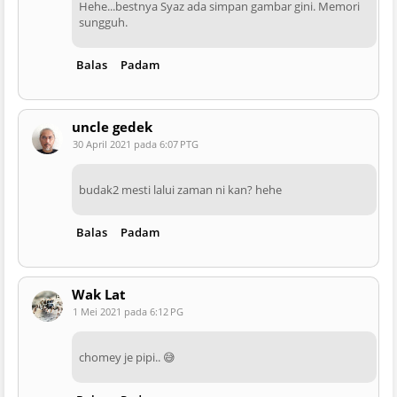
Hehe...bestnya Syaz ada simpan gambar gini. Memori
sungguh.
Balas
Padam
uncle gedek
30 April 2021 pada 6:07 PTG
budak2 mesti lalui zaman ni kan? hehe
Balas
Padam
Wak Lat
1 Mei 2021 pada 6:12 PG
chomey je pipi.. 😅