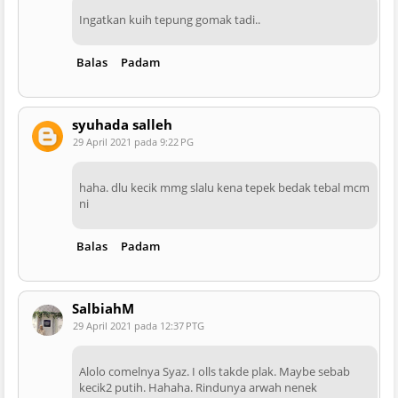
Ingatkan kuih tepung gomak tadi..
Balas
Padam
syuhada salleh
29 April 2021 pada 9:22 PG
haha. dlu kecik mmg slalu kena tepek bedak tebal mcm
ni
Balas
Padam
SalbiahM
29 April 2021 pada 12:37 PTG
Alolo comelnya Syaz. I olls takde plak. Maybe sebab
kecik2 putih. Hahaha. Rindunya arwah nenek