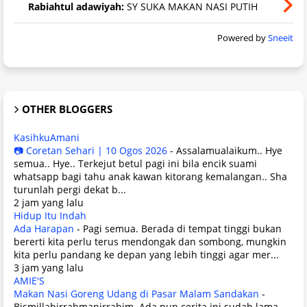
Rabiahtul adawiyah:
SY SUKA MAKAN NASI PUTIH
Powered by
Sneeit
OTHER BLOGGERS
KasihkuAmani
📷 Coretan Sehari | 10 Ogos 2026
-
Assalamualaikum.. Hye
semua.. Hye.. Terkejut betul pagi ini bila encik suami
whatsapp bagi tahu anak kawan kitorang kemalangan.. Sha
turunlah pergi dekat b...
2 jam yang lalu
Hidup Itu Indah
Ada Harapan
-
Pagi semua. Berada di tempat tinggi bukan
bererti kita perlu terus mendongak dan sombong, mungkin
kita perlu pandang ke depan yang lebih tinggi agar mer...
3 jam yang lalu
AMIE'S
Makan Nasi Goreng Udang di Pasar Malam Sandakan
-
Bismillahirrahmanirrahim. Ada pun cerita ini sudah lama