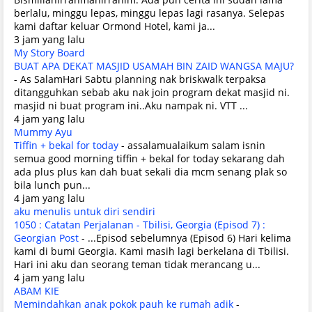
berlalu, minggu lepas, minggu lepas lagi rasanya. Selepas
kami daftar keluar Ormond Hotel, kami ja...
3 jam yang lalu
My Story Board
BUAT APA DEKAT MASJID USAMAH BIN ZAID WANGSA MAJU?
-
As SalamHari Sabtu planning nak briskwalk terpaksa
ditangguhkan sebab aku nak join program dekat masjid ni.
masjid ni buat program ini..Aku nampak ni. VTT ...
4 jam yang lalu
Mummy Ayu
Tiffin + bekal for today
-
assalamualaikum salam isnin
semua good morning tiffin + bekal for today sekarang dah
ada plus plus kan dah buat sekali dia mcm senang plak so
bila lunch pun...
4 jam yang lalu
aku menulis untuk diri sendiri
1050 : Catatan Perjalanan - Tbilisi, Georgia (Episod 7) :
Georgian Post
-
...Episod sebelumnya (Episod 6) Hari kelima
kami di bumi Georgia. Kami masih lagi berkelana di Tbilisi.
Hari ini aku dan seorang teman tidak merancang u...
4 jam yang lalu
ABAM KIE
Memindahkan anak pokok pauh ke rumah adik
-