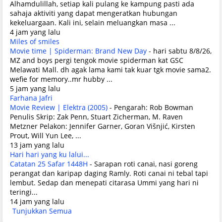
Alhamdulillah, setiap kali pulang ke kampung pasti ada
sahaja aktiviti yang dapat mengeratkan hubungan
kekeluargaan. Kali ini, selain meluangkan masa ...
4 jam yang lalu
Miles of smiles
Movie time | Spiderman: Brand New Day
-
hari sabtu 8/8/26,
MZ and boys pergi tengok movie spiderman kat GSC
Melawati Mall. dh agak lama kami tak kuar tgk movie sama2.
wefie for memory..mr hubby ...
5 jam yang lalu
Farhana Jafri
Movie Review | Elektra (2005)
-
Pengarah: Rob Bowman
Penulis Skrip: Zak Penn, Stuart Zicherman, M. Raven
Metzner Pelakon: Jennifer Garner, Goran Višnjić, Kirsten
Prout, Will Yun Lee, ...
13 jam yang lalu
Hari hari yang ku lalui...
Catatan 25 Safar 1448H
-
Sarapan roti canai, nasi goreng
perangat dan karipap daging Ramly. Roti canai ni tebal tapi
lembut. Sedap dan menepati citarasa Ummi yang hari ni
teringi...
14 jam yang lalu
Tunjukkan Semua