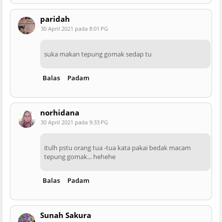
paridah
30 April 2021 pada 8:01 PG
suka makan tepung gomak sedap tu
Balas
Padam
norhidana
30 April 2021 pada 9:33 PG
itulh pstu orang tua -tua kata pakai bedak macam
tepung gomak... hehehe
Balas
Padam
Sunah Sakura