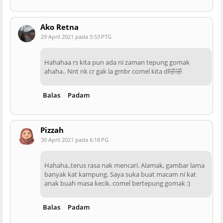
Ako Retna
29 April 2021 pada 5:53 PTG
Hahahaa rs kita pun ada ni zaman tepung gomak
ahaha.. Nnt nk cr gak la gmbr comel kita dl🤣🤣
Balas
Padam
Pizzah
30 April 2021 pada 6:18 PG
Hahaha..terus rasa nak mencari. Alamak, gambar lama
banyak kat kampung. Saya suka buat macam ni kat
anak buah masa kecik. comel bertepung gomak :)
Balas
Padam