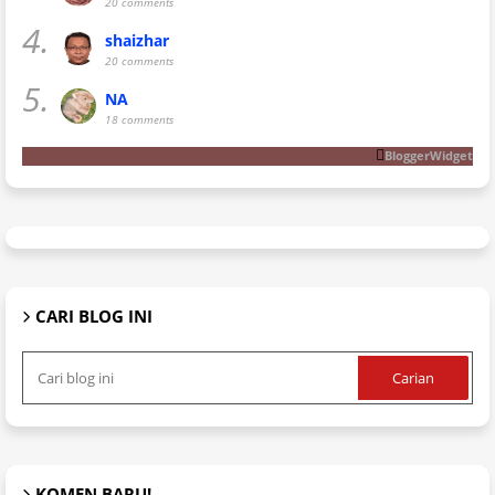
20 comments
4.
shaizhar
20 comments
5.
NA
18 comments
BloggerWidget
CARI BLOG INI
KOMEN BARU!