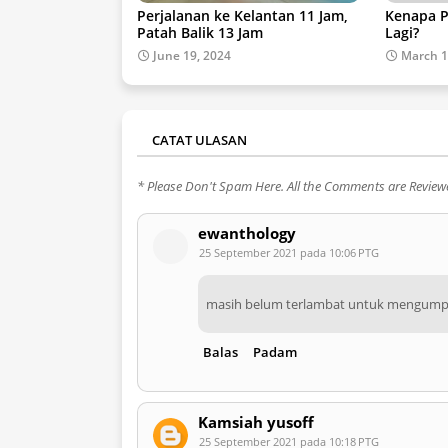
Perjalanan ke Kelantan 11 Jam,
Kenapa P
Patah Balik 13 Jam
Lagi?
June 19, 2024
March 1
CATAT ULASAN
* Please Don't Spam Here. All the Comments are Revie
ewanthology
25 September 2021 pada 10:06 PTG
masih belum terlambat untuk mengumpul
Balas
Padam
Kamsiah yusoff
25 September 2021 pada 10:18 PTG