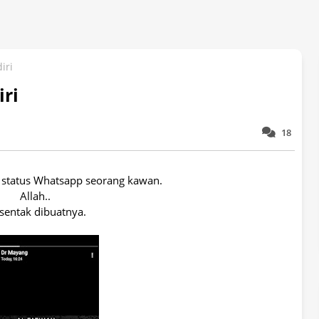
iri
iri
18
i status Whatsapp seorang kawan.
Allah..
sentak dibuatnya.