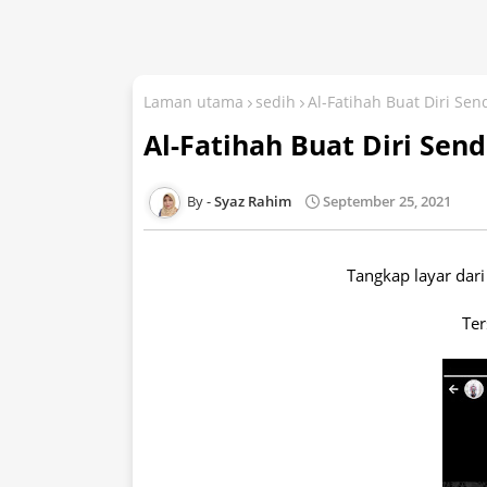
Laman utama
sedih
Al-Fatihah Buat Diri Send
Al-Fatihah Buat Diri Send
Syaz Rahim
September 25, 2021
Tangkap layar dar
Ter