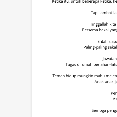
Ketika itu, untuk beberapa ketika, k
Tapi lambat-la
Tinggallah kit
Bersama bekal yang
Entah siapa
Paling-paling seka
Jawatan 
Tugas dirumah perlahan-lahan
Teman hidup mungkin mahu melenyap
Anak-anak ju
Per
As
Semoga pengak