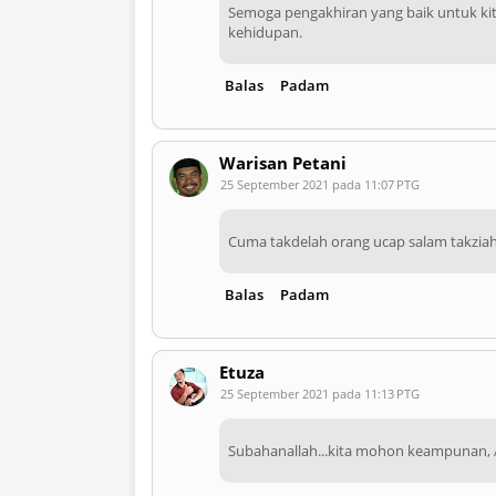
Semoga pengakhiran yang baik untuk kit
kehidupan.
Balas
Padam
Warisan Petani
25 September 2021 pada 11:07 PTG
Cuma takdelah orang ucap salam takziah 
Balas
Padam
Etuza
25 September 2021 pada 11:13 PTG
Subahanallah...kita mohon keampunan,