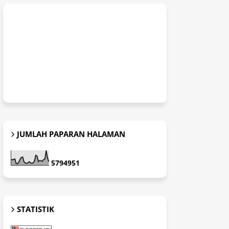
JUMLAH PAPARAN HALAMAN
5
7
9
4
9
5
1
STATISTIK