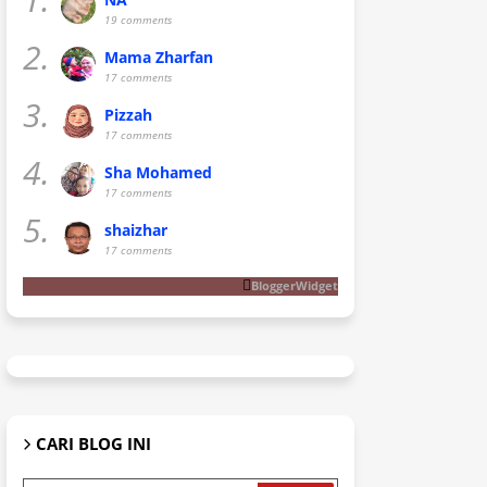
19 comments
2.
Mama Zharfan
17 comments
3.
Pizzah
17 comments
4.
Sha Mohamed
17 comments
5.
shaizhar
17 comments
BloggerWidget
CARI BLOG INI