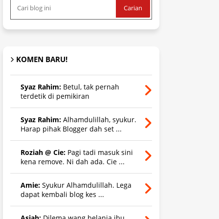
KOMEN BARU!
Syaz Rahim:
Betul, tak pernah
terdetik di pemikiran
Syaz Rahim:
Alhamdulillah, syukur.
Harap pihak Blogger dah set ...
Roziah @ Cie:
Pagi tadi masuk sini
kena remove. Ni dah ada. Cie ...
Amie:
Syukur Alhamdulillah. Lega
dapat kembali blog kes ...
Asiah:
Dilema wang belanja ibu