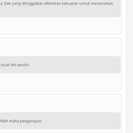
a. Dan yang ditinggalkan diberikan kekuatan untuk meneruskan
buat diri sendiri
 Allah maha pengampun