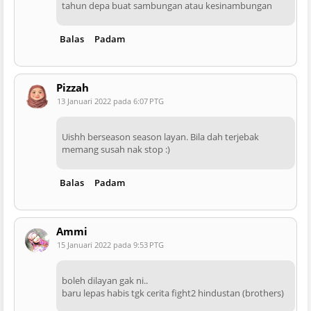
tahun depa buat sambungan atau kesinambungan
Balas
Padam
Pizzah
13 Januari 2022 pada 6:07 PTG
Uishh berseason season layan. Bila dah terjebak
memang susah nak stop :)
Balas
Padam
Ammi
15 Januari 2022 pada 9:53 PTG
boleh dilayan gak ni..
baru lepas habis tgk cerita fight2 hindustan (brothers)