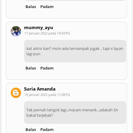
Balas
Padam
mummy_ayu
17 Januari 2022 pada 10:43 PG
kat astro kan? mcm ada ternampak jugak .. tapi x layan
lagi pun
Balas
Padam
Suria Amanda
19 Januari 2022 pada 11:08 PG
Tak pernah tengok lagi..macam menarik...adakah SA
bakal terjebak?
Balas
Padam