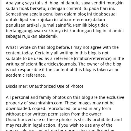
Apa yang saya tulis di blog ini dahulu, saya sendiri mungkin
sudah tidak bersetuju dengan content itu pada hari ini.
Semestinya segala penulisan dalam blog ini tidak sesuai
untuk dijadikan rujukan (citation/reference) dalam
penulisan artikel / jurnal saintifik. Pemilik blog tidak
bertanggungjawab sekiranya isi kandungan blog ini diambil
sebagai rujukan akademik.
What I wrote on this blog before, I may not agree with the
content today. Certainly all writing in this blog is not
suitable to be used as a reference (citation/reference) in the
writing of scientific articles/journals. The owner of the blog
is not responsible if the content of this blog is taken as an
academic reference.
Disclaimer: Unauthorized Use of Photos
All personal and family photos on this blog are the exclusive
property of syaznirahim.com. These images may not be
downloaded, copied, reproduced, or used in any form
without prior written permission from the owner.
Unauthorized use of these photos is strictly prohibited and
may result in legal action. If you wish to use any of the
photos, please contact me for permission and licensing