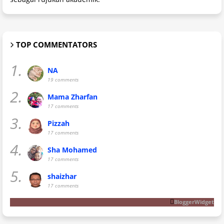
TOP COMMENTATORS
1.
NA
19 comments
2.
Mama Zharfan
17 comments
3.
Pizzah
17 comments
4.
Sha Mohamed
17 comments
5.
shaizhar
17 comments
BloggerWidget