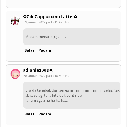
✿Cik Cappuccino Latte ✿
19 Januari 2022 pada 11:47 PTG
Macam menarik juga ni .
Balas
Padam
adianiez AIDA
20 Januari 2022 pada 10:30 PTG
bila da terjebak dgn series ni, hmmmmmmm... selagi tak
abis, selagi tu la kita dok continue.
faham sgt :) ha ha ha ha...
Balas
Padam