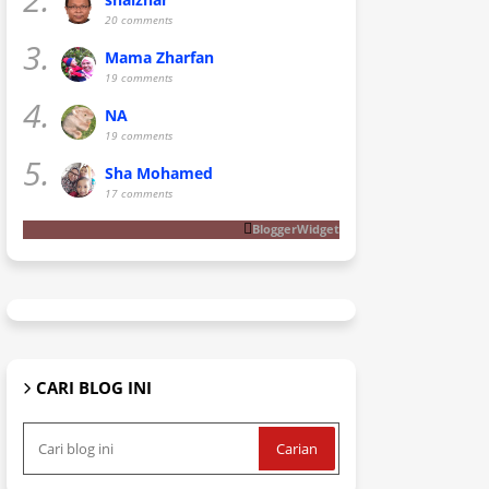
20 comments
3.
Mama Zharfan
19 comments
4.
NA
19 comments
5.
Sha Mohamed
17 comments
BloggerWidget
CARI BLOG INI