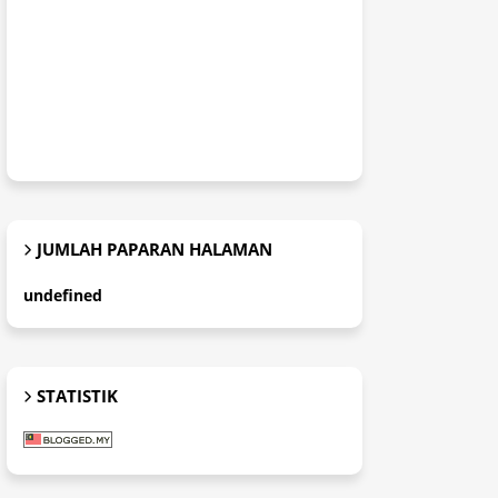
JUMLAH PAPARAN HALAMAN
u
n
d
e
f
n
e
d
STATISTIK