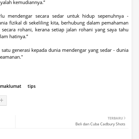
nyalah kemudiannya.”
rlu mendengar secara sedar untuk hidup sepenuhnya -
ia fizikal di sekeliling kita, berhubung dalam pemahaman
n secara rohani, kerana setiap jalan rohani yang saya tahu
am hatinya.”
atu generasi kepada dunia mendengar yang sedar - dunia
keamanan."
 maklumat
tips
TERBARU
Beli dan Cuba Cadbury Shots