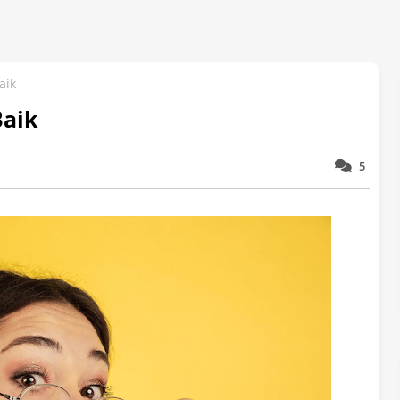
aik
Baik
5