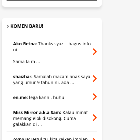
KOMEN BARU!
Ako Retna:
Thanks syaz... bagus info
ni
Sama la m ...
shaizhar:
Samalah macam anak saya
yang umur 9 tahun ni. ada ...
en.me:
lega kann.. huhu
Miss Mirror a.k.a Sam:
Kalau minat
memang elok disokong. Cuma
galakkan di ...
Aynora:
Betul tu, kita raikan impian