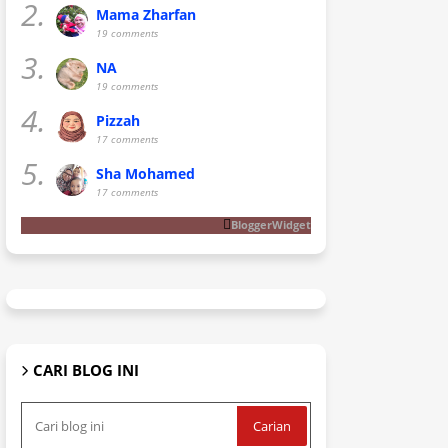
2.
Mama Zharfan
19 comments
3.
NA
19 comments
4.
Pizzah
17 comments
5.
Sha Mohamed
17 comments
BloggerWidget
CARI BLOG INI