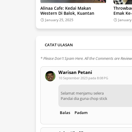
Alinaa Cafe: Kedai Makan
Throwbac
Western Di Balok, Kuantan
Emak Ke
January 25, 2025
January
CATAT ULASAN
* Please Don't Spam Here. All the Comments are Revie
Warisan Petani
10 September 2023 pada 8:08 PG
Selamat menjamu selera
Pandai dia guna chop stick
Balas
Padam