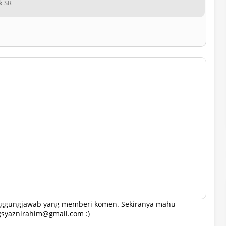
k SR
tanggungjawab yang memberi komen. Sekiranya mahu
gsyaznirahim@gmail.com :)