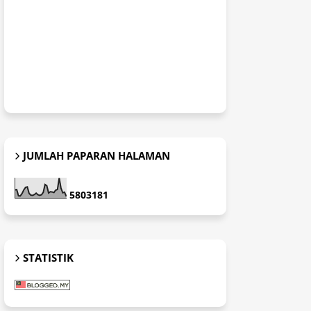
JUMLAH PAPARAN HALAMAN
5
8
0
3
1
8
1
STATISTIK