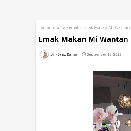
Laman utama
emak
Emak Makan Mi Wantan
Emak Makan Mi Wantan
Syaz Rahim
September 10, 2023