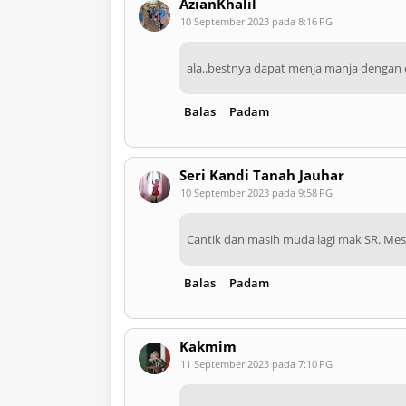
AzianKhalil
10 September 2023 pada 8:16 PG
ala..bestnya dapat menja manja dengan
Balas
Padam
Seri Kandi Tanah Jauhar
10 September 2023 pada 9:58 PG
Cantik dan masih muda lagi mak SR. Mes
Balas
Padam
Kakmim
11 September 2023 pada 7:10 PG