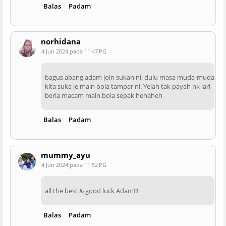
Balas
Padam
norhidana
4 Jun 2024 pada 11:47 PG
bagus abang adam join sukan ni, dulu masa muda-muda
kita suka je main bola tampar ni. Yelah tak payah nk lari
beria macam main bola sepak heheheh
Balas
Padam
mummy_ayu
4 Jun 2024 pada 11:52 PG
all the best & good luck Adam!!!
Balas
Padam