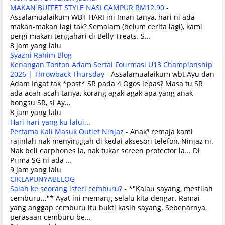
MAKAN BUFFET STYLE NASI CAMPUR RM12.90
-
Assalamualaikum WBT HARI ini Iman tanya, hari ni ada
makan-makan lagi tak? Semalam (belum cerita lagi), kami
pergi makan tengahari di Belly Treats. S...
8 jam yang lalu
Syazni Rahim Blog
Kenangan Tonton Adam Sertai Fourmasi U13 Championship
2026 | Throwback Thursday
-
Assalamualaikum wbt Ayu dan
Adam Ingat tak *post* SR pada 4 Ogos lepas? Masa tu SR
ada acah-acah tanya, korang agak-agak apa yang anak
bongsu SR, si Ay...
8 jam yang lalu
Hari hari yang ku lalui...
Pertama Kali Masuk Outlet Ninjaz
-
Anak³ remaja kami
rajinlah nak menyinggah di kedai aksesori telefon, Ninjaz ni.
Nak beli earphones la, nak tukar screen protector la... Di
Prima SG ni ada ...
9 jam yang lalu
CIKLAPUNYABELOG
Salah ke seorang isteri cemburu?
-
*"Kalau sayang, mestilah
cemburu..."* Ayat ini memang selalu kita dengar. Ramai
yang anggap cemburu itu bukti kasih sayang. Sebenarnya,
perasaan cemburu be...