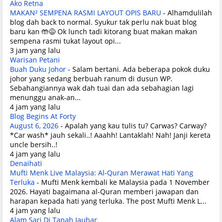
Ako Retna
MAKAN² SEMPENA RASMI LAYOUT OPIS BARU
-
Alhamdulilah
blog dah back to normal. Syukur tak perlu nak buat blog
baru kan 🤲😅 Ok lunch tadi kitorang buat makan makan
sempena rasmi tukat layout opi...
3 jam yang lalu
Warisan Petani
Buah Duku Johor
-
Salam bertani. Ada beberapa pokok duku
johor yang sedang berbuah ranum di dusun WP.
Sebahangiannya wak dah tuai dan ada sebahagian lagi
menunggu anak-an...
4 jam yang lalu
Blog Begins At Forty
August 6, 2026
-
Apalah yang kau tulis tu? Carwas? Carway?
*Car wash* jauh sekali..! Aaahh! Lantaklah! Nah! Janji kereta
uncle bersih..!
4 jam yang lalu
Denaihati
Mufti Menk Live Malaysia: Al-Quran Merawat Hati Yang
Terluka
-
Mufti Menk kembali ke Malaysia pada 1 November
2026. Hayati bagaimana al-Quran memberi jawapan dan
harapan kepada hati yang terluka. The post Mufti Menk L...
4 jam yang lalu
Alam Sari Di Tanah Jauhar