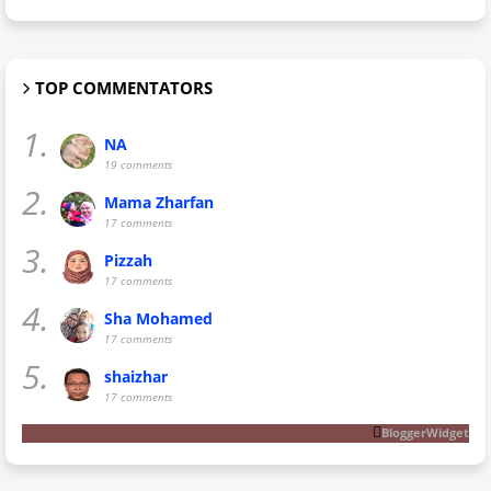
TOP COMMENTATORS
1.
NA
19 comments
2.
Mama Zharfan
17 comments
3.
Pizzah
17 comments
4.
Sha Mohamed
17 comments
5.
shaizhar
17 comments
BloggerWidget