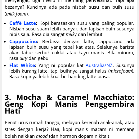
bezanya? Kuncinya ada pada nisbah susu dan buih susu
(
milk foam
).
Caffè Latte
:
Kopi berasaskan susu yang paling popular.
Nisbah susu suam lebih banyak dan lapisan buih susunya
nipis saja. Rasa dia sangat
milky
dan lembut.
Cappuccino
:
Berbeza dengan latte, cappuccino ada
lapisan buih susu yang tebal kat atas. Selalunya barista
akan tabur serbuk coklat atau kayu manis. Bila minum,
rasa
airy
dan gebu!
Flat White
:
Yang ni popular kat
Australia/NZ
. Susunya
lebih kurang latte, tapi buihnya sangat halus (
microfoam
).
Rasa kopinya lebih kuat berbanding latte biasa.
3. Mocha & Caramel Macchiato:
Geng Kopi Manis Penggembira
Hati
Penat urus rumah tangga, melayan kerenah anak-anak, atau
stres dengan kerja? Haa, kopi manis macam ni memang
boleh naikkan
mood
(dan hormon dopamin kita!)