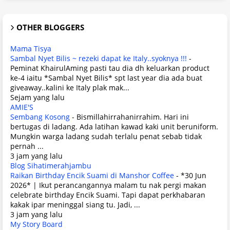
OTHER BLOGGERS
Mama Tisya
Sambal Nyet Bilis ~ rezeki dapat ke Italy..syoknya !!!
-
Peminat KhairulAming pasti tau dia dh keluarkan product
ke-4 iaitu *Sambal Nyet Bilis* spt last year dia ada buat
giveaway..kalini ke Italy plak mak...
Sejam yang lalu
AMIE'S
Sembang Kosong
-
Bismillahirrahanirrahim. Hari ini
bertugas di ladang. Ada latihan kawad kaki unit beruniform.
Mungkin warga ladang sudah terlalu penat sebab tidak
pernah ...
3 jam yang lalu
Blog Sihatimerahjambu
Raikan Birthday Encik Suami di Manshor Coffee
-
*30 Jun
2026* | Ikut perancangannya malam tu nak pergi makan
celebrate birthday Encik Suami. Tapi dapat perkhabaran
kakak ipar meninggal siang tu. Jadi, ...
3 jam yang lalu
My Story Board