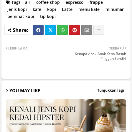
Tags
air
coffee shop
espresso
frappe
jenis kopi
kafe
kopi
Latte
menu kafe
minuman
peminat kopi
tip kopi
LEBIH LAMA
TERBARU
Kenapa Anak-Anak Kena Basuh
Pinggan Sendiri
YOU MAY LIKE
Tunjukkan lagi