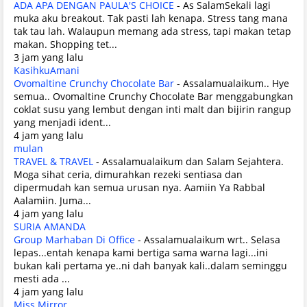
ADA APA DENGAN PAULA'S CHOICE
-
As SalamSekali lagi
muka aku breakout. Tak pasti lah kenapa. Stress tang mana
tak tau lah. Walaupun memang ada stress, tapi makan tetap
makan. Shopping tet...
3 jam yang lalu
KasihkuAmani
Ovomaltine Crunchy Chocolate Bar
-
Assalamualaikum.. Hye
semua.. Ovomaltine Crunchy Chocolate Bar menggabungkan
coklat susu yang lembut dengan inti malt dan bijirin rangup
yang menjadi ident...
4 jam yang lalu
mulan
TRAVEL & TRAVEL
-
Assalamualaikum dan Salam Sejahtera.
Moga sihat ceria, dimurahkan rezeki sentiasa dan
dipermudah kan semua urusan nya. Aamiin Ya Rabbal
Aalamiin. Juma...
4 jam yang lalu
SURIA AMANDA
Group Marhaban Di Office
-
Assalamualaikum wrt.. Selasa
lepas...entah kenapa kami bertiga sama warna lagi...ini
bukan kali pertama ye..ni dah banyak kali..dalam seminggu
mesti ada ...
4 jam yang lalu
Miss Mirror