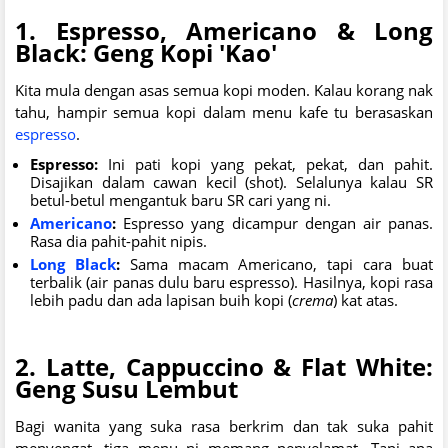
1. Espresso, Americano & Long
Black: Geng Kopi 'Kao'
Kita mula dengan asas semua kopi moden. Kalau korang nak
tahu, hampir semua kopi dalam menu kafe tu berasaskan
espresso
.
Espresso:
Ini pati kopi yang pekat, pekat, dan pahit.
Disajikan dalam cawan kecil (shot). Selalunya kalau SR
betul-betul mengantuk baru SR cari yang ni.
Americano
:
Espresso yang dicampur dengan air panas.
Rasa dia pahit-pahit nipis.
Long Black
:
Sama macam Americano, tapi cara buat
terbalik (air panas dulu baru espresso). Hasilnya, kopi rasa
lebih padu dan ada lapisan buih kopi (
crema
) kat atas.
2. Latte, Cappuccino & Flat White:
Geng Susu Lembut
Bagi wanita yang suka rasa berkrim dan tak suka pahit
menyengat, tiga menu ni memang penyelamat. Tapi apa