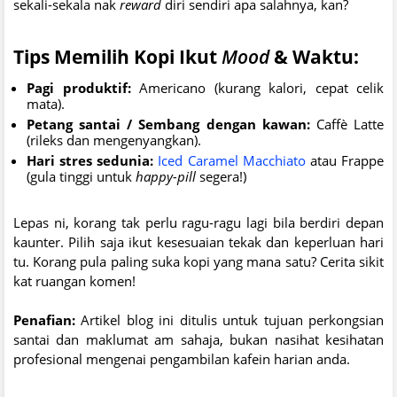
sekali-sekala nak
reward
diri sendiri apa salahnya, kan?
Tips Memilih Kopi Ikut
Mood
& Waktu:
Pagi produktif:
Americano (kurang kalori, cepat celik
mata).
Petang santai / Sembang dengan kawan:
Caffè Latte
(rileks dan mengenyangkan).
Hari stres sedunia:
Iced Caramel Macchiato
atau Frappe
(gula tinggi untuk
happy-pill
segera!)
Lepas ni, korang tak perlu ragu-ragu lagi bila berdiri depan
kaunter. Pilih saja ikut kesesuaian tekak dan keperluan hari
tu. Korang pula paling suka kopi yang mana satu? Cerita sikit
kat ruangan komen!
Penafian:
Artikel blog ini ditulis untuk tujuan perkongsian
santai dan maklumat am sahaja, bukan nasihat kesihatan
profesional mengenai pengambilan kafein harian anda.