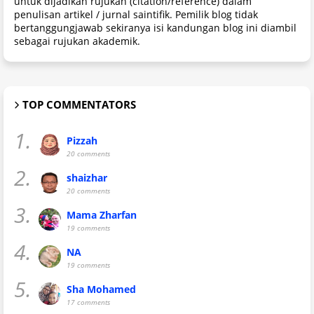
untuk dijadikan rujukan (citation/reference) dalam
penulisan artikel / jurnal saintifik. Pemilik blog tidak
bertanggungjawab sekiranya isi kandungan blog ini diambil
sebagai rujukan akademik.
TOP COMMENTATORS
1.
Pizzah
20 comments
2.
shaizhar
20 comments
3.
Mama Zharfan
19 comments
4.
NA
19 comments
5.
Sha Mohamed
17 comments