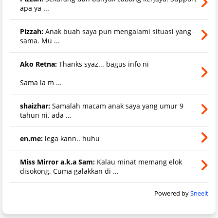
apa ya ...
Pizzah:
Anak buah saya pun mengalami situasi yang
sama. Mu ...
Ako Retna:
Thanks syaz... bagus info ni
Sama la m ...
shaizhar:
Samalah macam anak saya yang umur 9
tahun ni. ada ...
en.me:
lega kann.. huhu
Miss Mirror a.k.a Sam:
Kalau minat memang elok
disokong. Cuma galakkan di ...
Powered by
Sneeit