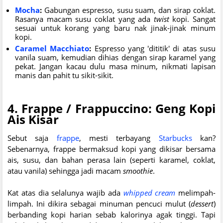
Mocha
:
Gabungan espresso, susu suam, dan sirap coklat.
Rasanya macam susu coklat yang ada
twist
kopi. Sangat
sesuai untuk korang yang baru nak jinak-jinak minum
kopi.
Caramel Macchiato
:
Espresso yang 'dititik' di atas susu
vanila suam, kemudian dihias dengan sirap karamel yang
pekat. Jangan kacau dulu masa minum, nikmati lapisan
manis dan pahit tu sikit-sikit.
4. Frappe / Frappuccino: Geng Kopi
Ais Kisar
Sebut saja
frappe
, mesti terbayang
Starbucks
kan?
Sebenarnya, frappe bermaksud kopi yang dikisar bersama
ais, susu, dan bahan perasa lain (seperti karamel, coklat,
atau vanila) sehingga jadi macam
smoothie
.
Kat atas dia selalunya wajib ada
whipped cream
melimpah-
limpah. Ini dikira sebagai minuman pencuci mulut (
dessert
)
berbanding kopi harian sebab kalorinya agak tinggi. Tapi