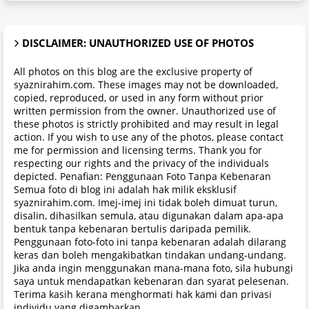
DISCLAIMER: UNAUTHORIZED USE OF PHOTOS
All photos on this blog are the exclusive property of
syaznirahim.com. These images may not be downloaded,
copied, reproduced, or used in any form without prior
written permission from the owner. Unauthorized use of
these photos is strictly prohibited and may result in legal
action. If you wish to use any of the photos, please contact
me for permission and licensing terms. Thank you for
respecting our rights and the privacy of the individuals
depicted. Penafian: Penggunaan Foto Tanpa Kebenaran
Semua foto di blog ini adalah hak milik eksklusif
syaznirahim.com. Imej-imej ini tidak boleh dimuat turun,
disalin, dihasilkan semula, atau digunakan dalam apa-apa
bentuk tanpa kebenaran bertulis daripada pemilik.
Penggunaan foto-foto ini tanpa kebenaran adalah dilarang
keras dan boleh mengakibatkan tindakan undang-undang.
Jika anda ingin menggunakan mana-mana foto, sila hubungi
saya untuk mendapatkan kebenaran dan syarat pelesenan.
Terima kasih kerana menghormati hak kami dan privasi
individu yang digambarkan.