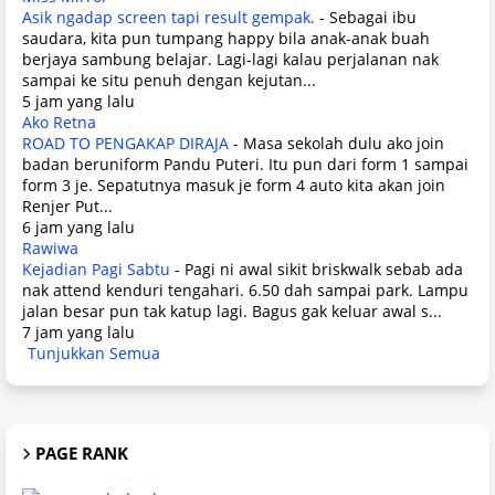
Asik ngadap screen tapi result gempak.
-
Sebagai ibu
saudara, kita pun tumpang happy bila anak-anak buah
berjaya sambung belajar. Lagi-lagi kalau perjalanan nak
sampai ke situ penuh dengan kejutan...
5 jam yang lalu
Ako Retna
ROAD TO PENGAKAP DIRAJA
-
Masa sekolah dulu ako join
badan beruniform Pandu Puteri. Itu pun dari form 1 sampai
form 3 je. Sepatutnya masuk je form 4 auto kita akan join
Renjer Put...
6 jam yang lalu
Rawiwa
Kejadian Pagi Sabtu
-
Pagi ni awal sikit briskwalk sebab ada
nak attend kenduri tengahari. 6.50 dah sampai park. Lampu
jalan besar pun tak katup lagi. Bagus gak keluar awal s...
7 jam yang lalu
Tunjukkan Semua
PAGE RANK