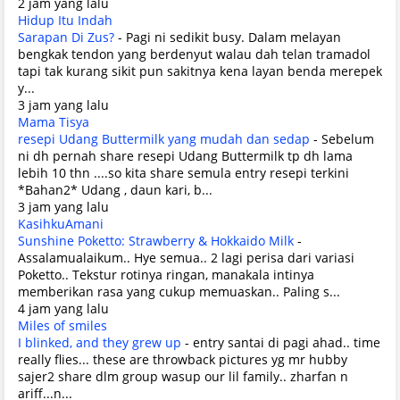
2 jam yang lalu
Hidup Itu Indah
Sarapan Di Zus?
-
Pagi ni sedikit busy. Dalam melayan
bengkak tendon yang berdenyut walau dah telan tramadol
tapi tak kurang sikit pun sakitnya kena layan benda merepek
y...
3 jam yang lalu
Mama Tisya
resepi Udang Buttermilk yang mudah dan sedap
-
Sebelum
ni dh pernah share resepi Udang Buttermilk tp dh lama
lebih 10 thn ....so kita share semula entry resepi terkini
*Bahan2* Udang , daun kari, b...
3 jam yang lalu
KasihkuAmani
Sunshine Poketto: Strawberry & Hokkaido Milk
-
Assalamualaikum.. Hye semua.. 2 lagi perisa dari variasi
Poketto.. Tekstur rotinya ringan, manakala intinya
memberikan rasa yang cukup memuaskan.. Paling s...
4 jam yang lalu
Miles of smiles
I blinked, and they grew up
-
entry santai di pagi ahad.. time
really flies... these are throwback pictures yg mr hubby
sajer2 share dlm group wasup our lil family.. zharfan n
ariff...n...