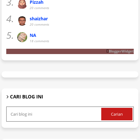
3.
Pizzah
20 comments
4.
shaizhar
20 comments
5.
NA
18 comments
BloggerWidget
CARI BLOG INI