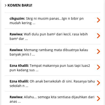
KOMEN BARU!
cikguzim:
Skrg ni musim panas...tgn n bibir pn
mudah kering ...
Rawiwa:
Wafi dulu pun bam² dari kecil, rasa lebih
bam² dar ...
Rawiwa:
Memang rambang mata dibuatnya kalau
banyak jenis l ...
Ezna Khalili:
Tempat makannya pun luas tapi luas2
pun kadang sus ...
Ezna Khalili:
Oh anak bersekolah di sini. Rasanya tahu
sekolah n ...
Rawiwa:
Allahu... semoga kita sentiasa dijauhkan dari
anas ...