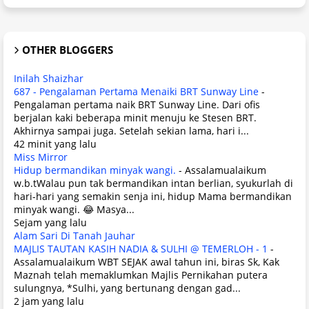
OTHER BLOGGERS
Inilah Shaizhar
687 - Pengalaman Pertama Menaiki BRT Sunway Line
-
Pengalaman pertama naik BRT Sunway Line. Dari ofis
berjalan kaki beberapa minit menuju ke Stesen BRT.
Akhirnya sampai juga. Setelah sekian lama, hari i...
42 minit yang lalu
Miss Mirror
Hidup bermandikan minyak wangi.
-
Assalamualaikum
w.b.tWalau pun tak bermandikan intan berlian, syukurlah di
hari-hari yang semakin senja ini, hidup Mama bermandikan
minyak wangi. 😂 Masya...
Sejam yang lalu
Alam Sari Di Tanah Jauhar
MAJLIS TAUTAN KASIH NADIA & SULHI @ TEMERLOH - 1
-
Assalamualaikum WBT SEJAK awal tahun ini, biras Sk, Kak
Maznah telah memaklumkan Majlis Pernikahan putera
sulungnya, *Sulhi, yang bertunang dengan gad...
2 jam yang lalu