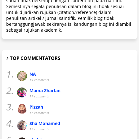
sudah tidak bersetuju dengan content itu pada hari ini.
Semestinya segala penulisan dalam blog ini tidak sesuai
untuk dijadikan rujukan (citation/reference) dalam
penulisan artikel / jurnal saintifik. Pemilik blog tidak
bertanggungjawab sekiranya isi kandungan blog ini diambil
sebagai rujukan akademik.
TOP COMMENTATORS
1.
NA
19 comments
2.
Mama Zharfan
17 comments
3.
Pizzah
17 comments
4.
Sha Mohamed
17 comments