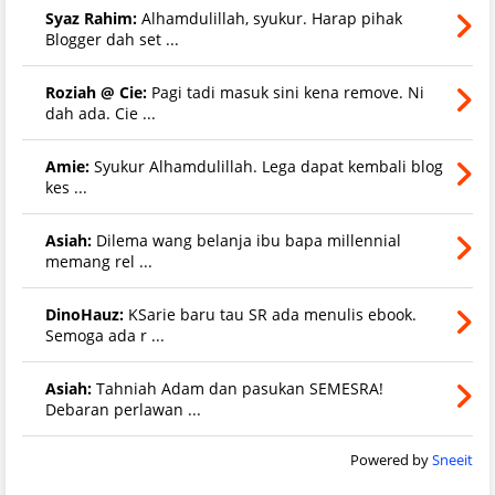
Syaz Rahim:
Alhamdulillah, syukur. Harap pihak
Blogger dah set ...
Roziah @ Cie:
Pagi tadi masuk sini kena remove. Ni
dah ada. Cie ...
Amie:
Syukur Alhamdulillah. Lega dapat kembali blog
kes ...
Asiah:
Dilema wang belanja ibu bapa millennial
memang rel ...
DinoHauz:
KSarie baru tau SR ada menulis ebook.
Semoga ada r ...
Asiah:
Tahniah Adam dan pasukan SEMESRA!
Debaran perlawan ...
Powered by
Sneeit