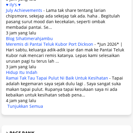
♥ ily's ♥
July Achievements
-
Lama tak share tentang larian
chipsmore, sekejap ada sekejap tak ada. haha . Begitulah
pasang surut mood dan kecekalan, seperti ombak
membadai pantai. Se...
3 jam yang lalu
Blog Sihatimerahjambu
Meremis di Pantai Teluk Kubor Port Dickson
-
*Jun 2026* |
Hari sabtu, keluarga adik-adik ipar dan mak ke Pantai Teluk
Kubor nak mencari remis katanya. Lepas kami selesaikan
urusan pagi tu terus lah ...
3 jam yang lalu
Hidup Itu Indah
Ramai Tak Tau Tapai Pulut Ni Baik Untuk Kesihatan
-
Tapai
adalah kegemaran saya sejak dulu lagi . Saya sangat suka
makan tapai pulut. Rupanya tapai kesukaan saya ni ada
kebaikan untuk kesihatan sebab pena...
4 jam yang lalu
Tunjukkan Semua
PAGE RANK