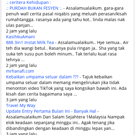
.: ceritera Kehidupan :
.: PURDAH BUKAN FESYEN :.
-
Assalamualaikum. gara-gara
penuh wall cerita pasal niqabis yang meluah perasan/kisah
rumahtangga. rasanya ada yang tahu kot.. linda malas nak
ulas panjan...
2 jam yang lalu
KasihkuAmani
888 3in1 Instat Milk Tea
-
Assalamualaikum.. Hye semua.. Air
teh dia wangi betul.. Rasanya pula ringan ja.. Sha yang tak
suka teh susu pun boleh minum.. Tak terlalu kuat rasa
tehnya ...
2 jam yang lalu
mrhanafi.com
Kebaikan umpama seluar dalam ???
-
Tajuk kebaikan
umpama seluar dalam memang mengelirukan jika tidak
menonton video TikTok yang saya kongsikan bawah ini. Ada
kisah dan cerita bagaimana saya ...
3 jam yang lalu
Travel My Way
Update Entry Pertama Bulan Ini - Banyak Hal
-
Assalamualaikum Dan Salam Sejahtera 1Malaysia Nampak
elok keadaan sepanjang minggu ini.. Agak tenang jika
dibandingkan dengan keadaan di minggu lepas yan...
3 jam yang lalu