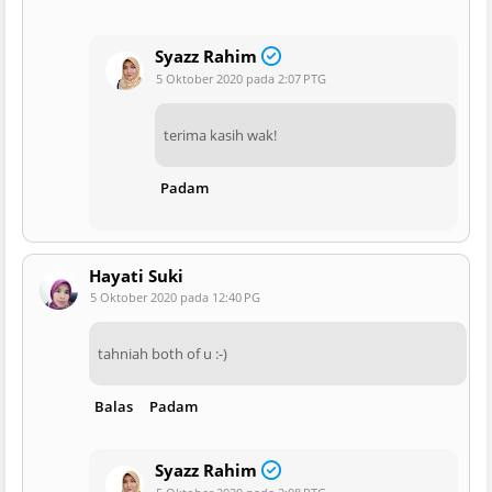
Syazz Rahim
5 Oktober 2020 pada 2:07 PTG
terima kasih wak!
Padam
Hayati Suki
5 Oktober 2020 pada 12:40 PG
tahniah both of u :-)
Balas
Padam
Syazz Rahim