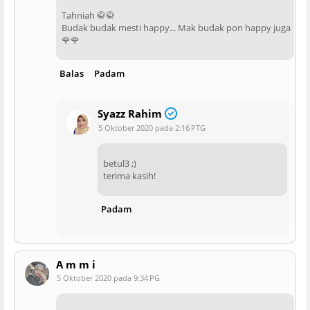
Tahniah 🥋🥋
Budak budak mesti happy... Mak budak pon happy juga
🌹🌹
Balas
Padam
Syazz Rahim
5 Oktober 2020 pada 2:16 PTG
betul3 ;)
terima kasih!
Padam
A m m i
5 Oktober 2020 pada 9:34 PG