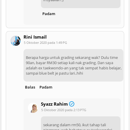
Padam
Rini Ismail
5 Oktober 2020 pada 1:49 PG
Berapa harga untuk grading sekarang wak? Dulu time
90an, bayar RM30 setiap kali nak grading. Dan saya
adalah ex taekwondo-an yang tak sempat habis belajar,
sampai blue belt je pastu lari..hihi
Balas
Padam
Syazz Rahim
5 Oktober 2020 pada 2:13 PTG
sekarang dalam rm50, ikut tahap tali
pinggang. wah hebatnya ex taekwondo!