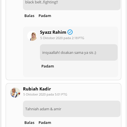
black belt..fighting!!
Balas
Padam
Syazz Rahim
5 Oktober 2020 pada 2:18 PTG
insyaallah! doakan sama ya sis ;)
Padam
Rubiah Kadir
5 Oktober 2020 pada 5:01 PTG
Tahniah adam & amir
Balas
Padam