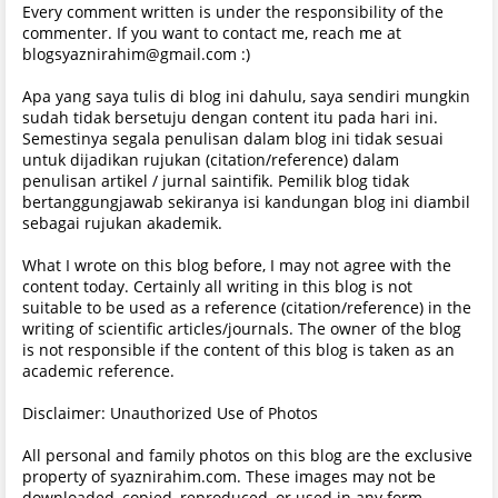
Every comment written is under the responsibility of the
commenter. If you want to contact me, reach me at
blogsyaznirahim@gmail.com :)
Apa yang saya tulis di blog ini dahulu, saya sendiri mungkin
sudah tidak bersetuju dengan content itu pada hari ini.
Semestinya segala penulisan dalam blog ini tidak sesuai
untuk dijadikan rujukan (citation/reference) dalam
penulisan artikel / jurnal saintifik. Pemilik blog tidak
bertanggungjawab sekiranya isi kandungan blog ini diambil
sebagai rujukan akademik.
What I wrote on this blog before, I may not agree with the
content today. Certainly all writing in this blog is not
suitable to be used as a reference (citation/reference) in the
writing of scientific articles/journals. The owner of the blog
is not responsible if the content of this blog is taken as an
academic reference.
Disclaimer: Unauthorized Use of Photos
All personal and family photos on this blog are the exclusive
property of syaznirahim.com. These images may not be
downloaded, copied, reproduced, or used in any form