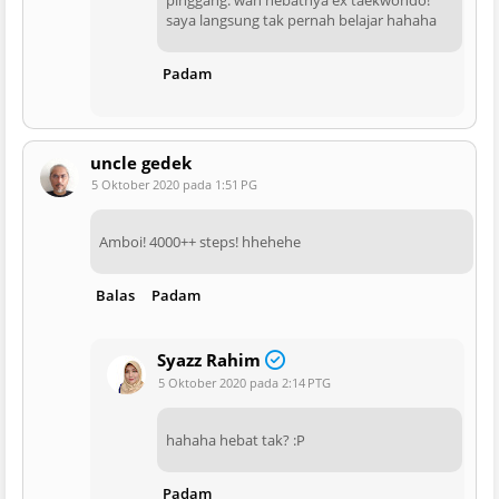
saya langsung tak pernah belajar hahaha
Padam
uncle gedek
5 Oktober 2020 pada 1:51 PG
Amboi! 4000++ steps! hhehehe
Balas
Padam
Syazz Rahim
5 Oktober 2020 pada 2:14 PTG
hahaha hebat tak? :P
Padam