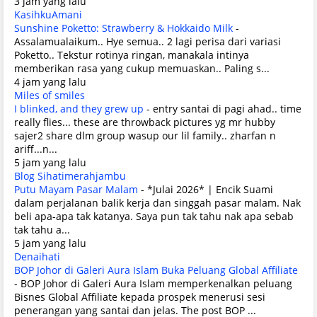
3 jam yang lalu
KasihkuAmani
Sunshine Poketto: Strawberry & Hokkaido Milk
-
Assalamualaikum.. Hye semua.. 2 lagi perisa dari variasi
Poketto.. Tekstur rotinya ringan, manakala intinya
memberikan rasa yang cukup memuaskan.. Paling s...
4 jam yang lalu
Miles of smiles
I blinked, and they grew up
-
entry santai di pagi ahad.. time
really flies... these are throwback pictures yg mr hubby
sajer2 share dlm group wasup our lil family.. zharfan n
ariff...n...
5 jam yang lalu
Blog Sihatimerahjambu
Putu Mayam Pasar Malam
-
*Julai 2026* | Encik Suami
dalam perjalanan balik kerja dan singgah pasar malam. Nak
beli apa-apa tak katanya. Saya pun tak tahu nak apa sebab
tak tahu a...
5 jam yang lalu
Denaihati
BOP Johor di Galeri Aura Islam Buka Peluang Global Affiliate
-
BOP Johor di Galeri Aura Islam memperkenalkan peluang
Bisnes Global Affiliate kepada prospek menerusi sesi
penerangan yang santai dan jelas. The post BOP ...