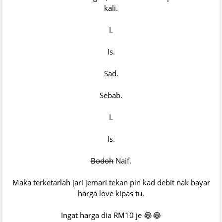
kali.
I.
Is.
Sad.
Sebab.
I.
Is.
Bodoh
Naif.
Maka terketarlah jari jemari tekan pin kad debit nak bayar
harga love kipas tu.
Ingat harga dia RM10 je 😂😂