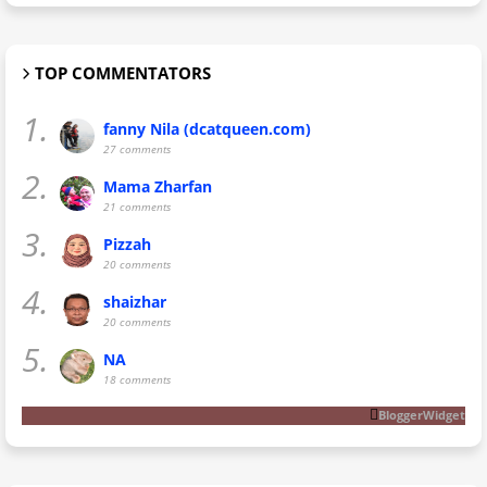
TOP COMMENTATORS
1.
fanny Nila (dcatqueen.com)
27 comments
2.
Mama Zharfan
21 comments
3.
Pizzah
20 comments
4.
shaizhar
20 comments
5.
NA
18 comments
BloggerWidget