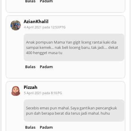
Balas
Padam
AzianKhalil
4 April 2021 pada 12:53 PTG
Anak pompuan Mama Yan gigit liceng rantai kaki dia
sampai kemek... nak beli loceng baru, tak jadi.... dekat
400 hengget masa tu
Balas
Padam
Pizzah
5 April 2021 pada 8:16 PG
Secebis emas pun mahal. Saya gantikan pencangkuk
pun dah berapa berat dia terus jadi mahal. huhu
Balas
Padam