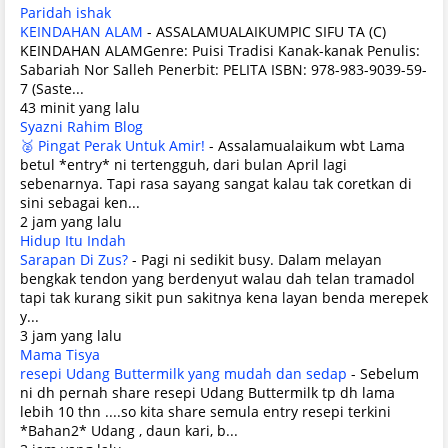
Paridah ishak
KEINDAHAN ALAM
-
ASSALAMUALAIKUMPIC SIFU TA (C)
KEINDAHAN ALAMGenre: Puisi Tradisi Kanak-kanak Penulis:
Sabariah Nor Salleh Penerbit: PELITA ISBN: 978-983-9039-59-
7 (Saste...
43 minit yang lalu
Syazni Rahim Blog
🥈 Pingat Perak Untuk Amir!
-
Assalamualaikum wbt Lama
betul *entry* ni tertengguh, dari bulan April lagi
sebenarnya. Tapi rasa sayang sangat kalau tak coretkan di
sini sebagai ken...
2 jam yang lalu
Hidup Itu Indah
Sarapan Di Zus?
-
Pagi ni sedikit busy. Dalam melayan
bengkak tendon yang berdenyut walau dah telan tramadol
tapi tak kurang sikit pun sakitnya kena layan benda merepek
y...
3 jam yang lalu
Mama Tisya
resepi Udang Buttermilk yang mudah dan sedap
-
Sebelum
ni dh pernah share resepi Udang Buttermilk tp dh lama
lebih 10 thn ....so kita share semula entry resepi terkini
*Bahan2* Udang , daun kari, b...