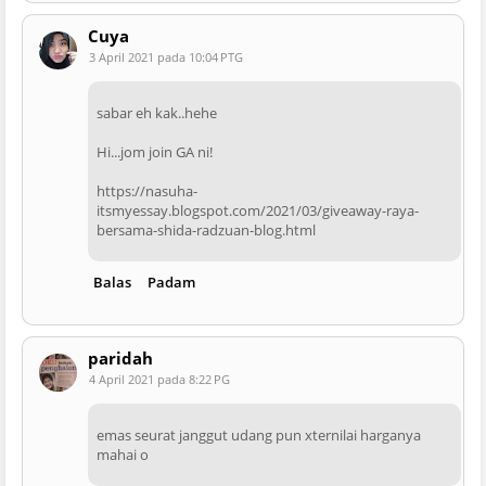
Cuya
3 April 2021 pada 10:04 PTG
sabar eh kak..hehe
Hi...jom join GA ni!
https://nasuha-
itsmyessay.blogspot.com/2021/03/giveaway-raya-
bersama-shida-radzuan-blog.html
Balas
Padam
paridah
4 April 2021 pada 8:22 PG
emas seurat janggut udang pun xternilai harganya
mahai o