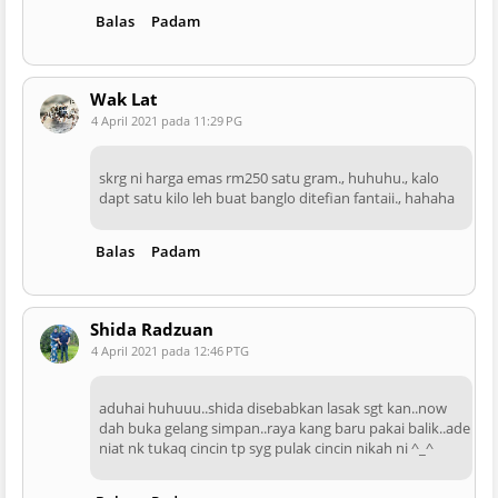
Balas
Padam
Wak Lat
4 April 2021 pada 11:29 PG
skrg ni harga emas rm250 satu gram., huhuhu., kalo
dapt satu kilo leh buat banglo ditefian fantaii., hahaha
Balas
Padam
Shida Radzuan
4 April 2021 pada 12:46 PTG
aduhai huhuuu..shida disebabkan lasak sgt kan..now
dah buka gelang simpan..raya kang baru pakai balik..ade
niat nk tukaq cincin tp syg pulak cincin nikah ni ^_^