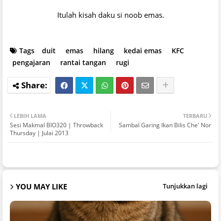
Itulah kisah daku si noob emas.
Tags
duit
emas
hilang
kedai emas
KFC
pengajaran
rantai tangan
rugi
LEBIH LAMA
TERBARU
Sesi Makmal BIO320 | Throwback
Sambal Garing Ikan Bilis Che' Nor
Thursday | Julai 2013
YOU MAY LIKE
Tunjukkan lagi