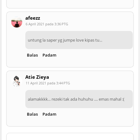
afeezz
6 April 2021 pada 3:36 PTG
untung la saper yg jumpe love kipas tu...
Balas
Padam
Atie Zieya
11 April 2021 pada 3:44 PTG
alamakkkk... rezeki tak ada huhuhu .... emas mahal :(
Balas
Padam