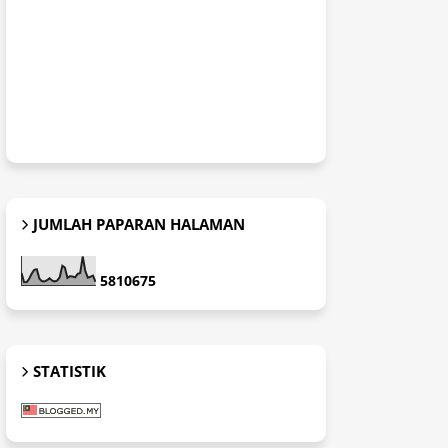
JUMLAH PAPARAN HALAMAN
5
8
1
0
6
7
5
STATISTIK