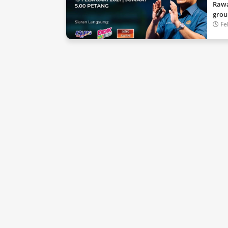
Rawa
grou
Fe