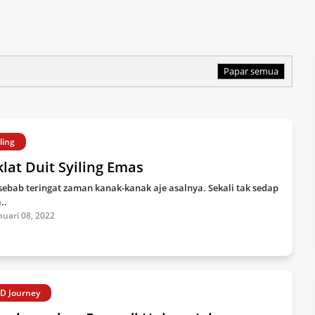
Papar semua
iling
lat Duit Syiling Emas
 sebab teringat zaman kanak-kanak aje asalnya. Sekali tak sedap
..
nuari 08, 2022
D Journey