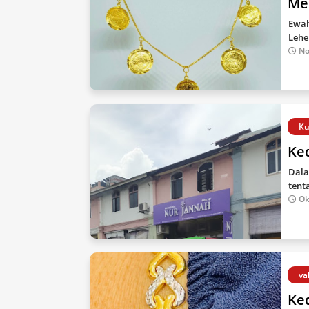
Me
Ewah
Lehe
No
Ku
Ke
Dala
tent
Ok
va
Ked