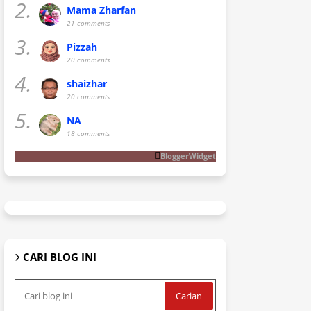
2.
Mama Zharfan
21 comments
3.
Pizzah
20 comments
4.
shaizhar
20 comments
5.
NA
18 comments
BloggerWidget
CARI BLOG INI