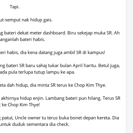
Tapi.
ut-semput nak hidup gais.
g bateri dekat meter dashboard. Biru sekejap muka SR. Ah
janganlah bateri habis.
ateri habis, dia kena datang juga ambil SR di kampus!
g bateri SR baru sahaj tukar bulan April haritu. Betul juga,
 ada pula terlupa tutup lampu ke apa.
reta dah hidup, dia minta SR terus ke Chop Kim Thye.
a, akhirnya hidup enjin. Lambang bateri pun hilang. Terus SR
t ke Chop Kim Thye!
 patut, Uncle owner tu terus buka bonet depan kereta. Dia
 untuk duduk sementara dia check.