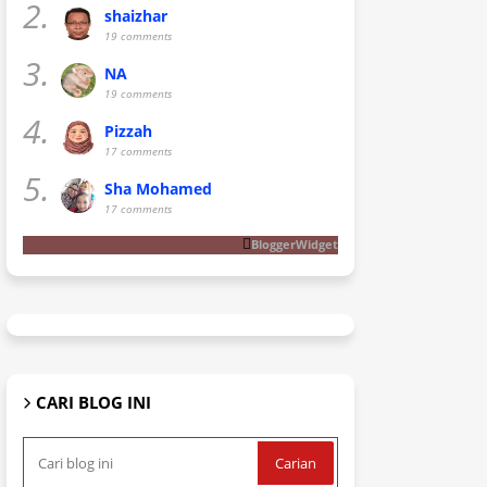
2.
shaizhar
19 comments
3.
NA
19 comments
4.
Pizzah
17 comments
5.
Sha Mohamed
17 comments
BloggerWidget
CARI BLOG INI