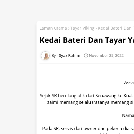
Laman utama
Tayar Viking
Kedai Bateri Dan 
Kedai Bateri Dan Tayar Y
Syaz Rahim
November 25, 2022
Assa
Sejak SR berulang-alik dari Senawang ke Kuala
zaimi memang selalu (rasanya memang sini 
Nama
Pada SR, servis dari owner dan pekerja dia 