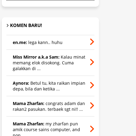
KOMEN BARU!
en.me:
lega kann.. huhu
Miss Mirror a.k.a Sam:
Kalau minat
memang elok disokong. Cuma
galakkan di ...
Aynora:
Betul tu, kita raikan impian
depa, bila dan ketika ...
Mama Zharfan:
congrats adam dan
rakan2 pasukan. terbaek sgt ni!! ...
Mama Zharfan:
my zharfan pun
amik course sains computer, and
non ...