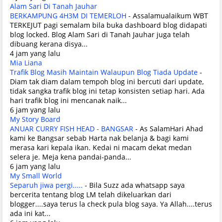
Alam Sari Di Tanah Jauhar
BERKAMPUNG 4H3M DI TEMERLOH
-
Assalamualaikum WBT
TERKEJUT pagi semalam bila buka dashboard blog didapati
blog locked. Blog Alam Sari di Tanah Jauhar juga telah
dibuang kerana disya...
4 jam yang lalu
Mia Liana
Trafik Blog Masih Maintain Walaupun Blog Tiada Update
-
Diam tak diam dalam tempoh blog ini bercuti dari update,
tidak sangka trafik blog ini tetap konsisten setiap hari. Ada
hari trafik blog ini mencanak naik...
6 jam yang lalu
My Story Board
ANUAR CURRY FISH HEAD - BANGSAR
-
As SalamHari Ahad
kami ke Bangsar sebab Harta nak belanja & bagi kami
merasa kari kepala ikan. Kedai ni macam dekat medan
selera je. Meja kena pandai-panda...
6 jam yang lalu
My Small World
Separuh jiwa pergi.....
-
Bila Suzz ada whatsapp saya
bercerita tentang blog LM telah dikeluarkan dari
blogger....saya terus la check pula blog saya. Ya Allah....terus
ada ini kat...