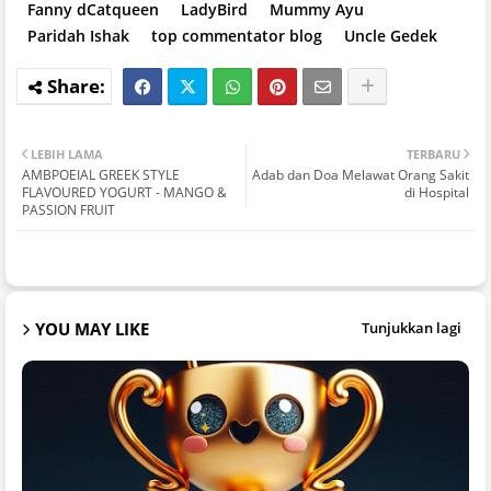
Fanny dCatqueen
LadyBird
Mummy Ayu
Paridah Ishak
top commentator blog
Uncle Gedek
LEBIH LAMA
TERBARU
AMBPOEIAL GREEK STYLE
Adab dan Doa Melawat Orang Sakit
FLAVOURED YOGURT - MANGO &
di Hospital
PASSION FRUIT
YOU MAY LIKE
Tunjukkan lagi