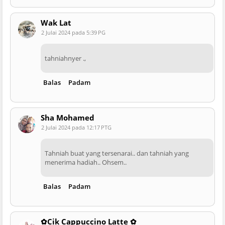
Wak Lat
2 Julai 2024 pada 5:39 PG
tahniahnyer .,
Balas
Padam
Sha Mohamed
2 Julai 2024 pada 12:17 PTG
Tahniah buat yang tersenarai.. dan tahniah yang
menerima hadiah.. Ohsem..
Balas
Padam
✿Cik Cappuccino Latte ✿