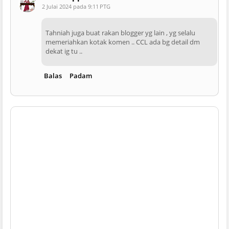
2 Julai 2024 pada 9:11 PTG
Tahniah juga buat rakan blogger yg lain , yg selalu
memeriahkan kotak komen .. CCL ada bg detail dm
dekat ig tu ..
Balas
Padam