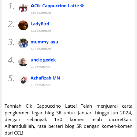
1.
✿Cik Cappuccino Latte ✿
130 comments
2.
LadyBird
124 comments
3.
mummy_ayu
121 comments
4.
uncle gedek
90 comments
5.
Azhafizah MN
72 comments
Tahniah Cik Cappuccino Latte! Telah menjuarai carta
pengkomen tegar blog SR untuk Januari hingga Jun 2024,
dengan sebanyak 130 komen telah dicoretkan.
Alhamdulillah, rasa berseri blog SR dengan komen-komen
dari CCL!