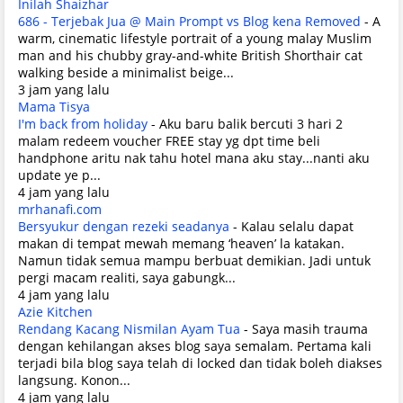
Inilah Shaizhar
686 - Terjebak Jua @ Main Prompt vs Blog kena Removed
-
A
warm, cinematic lifestyle portrait of a young malay Muslim
man and his chubby gray-and-white British Shorthair cat
walking beside a minimalist beige...
3 jam yang lalu
Mama Tisya
I'm back from holiday
-
Aku baru balik bercuti 3 hari 2
malam redeem voucher FREE stay yg dpt time beli
handphone aritu nak tahu hotel mana aku stay...nanti aku
update ye p...
4 jam yang lalu
mrhanafi.com
Bersyukur dengan rezeki seadanya
-
Kalau selalu dapat
makan di tempat mewah memang ‘heaven’ la katakan.
Namun tidak semua mampu berbuat demikian. Jadi untuk
pergi macam realiti, saya gabungk...
4 jam yang lalu
Azie Kitchen
Rendang Kacang Nismilan Ayam Tua
-
Saya masih trauma
dengan kehilangan akses blog saya semalam. Pertama kali
terjadi bila blog saya telah di locked dan tidak boleh diakses
langsung. Konon...
4 jam yang lalu