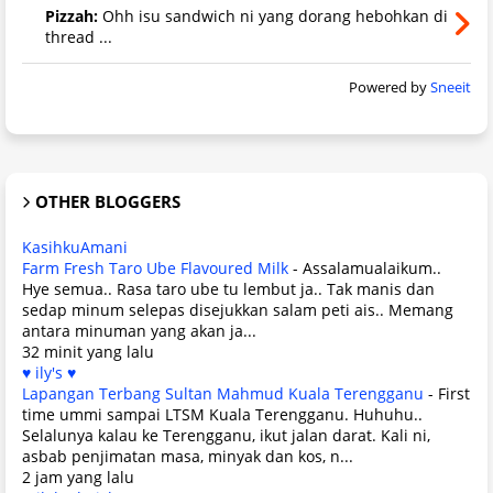
Pizzah:
Ohh isu sandwich ni yang dorang hebohkan di
thread ...
Powered by
Sneeit
OTHER BLOGGERS
KasihkuAmani
Farm Fresh Taro Ube Flavoured Milk
-
Assalamualaikum..
Hye semua.. Rasa taro ube tu lembut ja.. Tak manis dan
sedap minum selepas disejukkan salam peti ais.. Memang
antara minuman yang akan ja...
32 minit yang lalu
♥ ily's ♥
Lapangan Terbang Sultan Mahmud Kuala Terengganu
-
First
time ummi sampai LTSM Kuala Terengganu. Huhuhu..
Selalunya kalau ke Terengganu, ikut jalan darat. Kali ni,
asbab penjimatan masa, minyak dan kos, n...
2 jam yang lalu