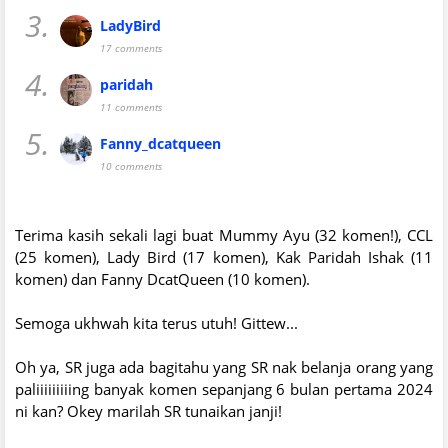
3.
LadyBird
17 comments
4.
paridah
11 comments
5.
Fanny_dcatqueen
10 comments
Terima kasih sekali lagi buat Mummy Ayu (32 komen!), CCL
(25 komen), Lady Bird (17 komen), Kak Paridah Ishak (11
komen) dan Fanny DcatQueen (10 komen).
Semoga ukhwah kita terus utuh! Gittew...
Oh ya, SR juga ada bagitahu yang SR nak belanja orang yang
paliiiiiiiiing banyak komen sepanjang 6 bulan pertama 2024
ni kan? Okey marilah SR tunaikan janji!