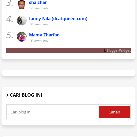
3.
shaizhar
17 comments
4.
fanny Nila (dcatqueen.com)
16 comments
5.
Mama Zharfan
16 comments
BloggerWidget
CARI BLOG INI