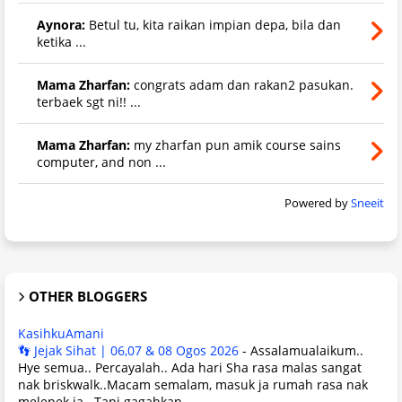
Aynora:
Betul tu, kita raikan impian depa, bila dan
ketika ...
Mama Zharfan:
congrats adam dan rakan2 pasukan.
terbaek sgt ni!! ...
Mama Zharfan:
my zharfan pun amik course sains
computer, and non ...
Powered by
Sneeit
OTHER BLOGGERS
KasihkuAmani
👣 Jejak Sihat | 06,07 & 08 Ogos 2026
-
Assalamualaikum..
Hye semua.. Percayalah.. Ada hari Sha rasa malas sangat
nak briskwalk..Macam semalam, masuk ja rumah rasa nak
melepek ja.. Tapi gagahkan ...