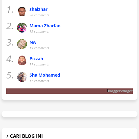
1.
shaizhar
20 comments
2.
Mama Zharfan
19 comments
3.
NA
19 comments
4.
Pizzah
17 comments
5.
Sha Mohamed
17 comments
BloggerWidget
CARI BLOG INI