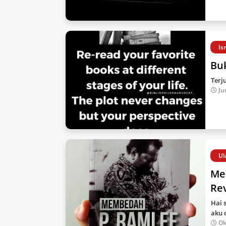
Is
Buk
Terj
Ju
Ul
Me
Re
Hai 
aku 
Ok