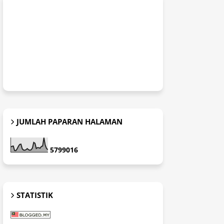
JUMLAH PAPARAN HALAMAN
5
7
9
9
0
1
6
STATISTIK