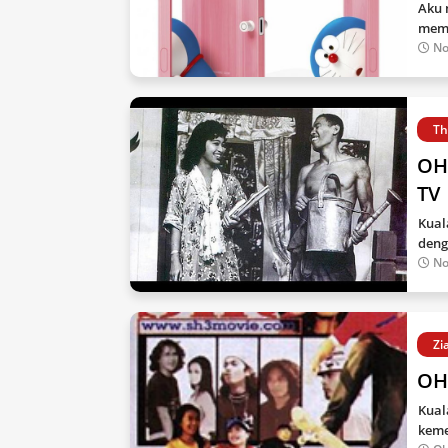
Aku 
mema
No
Th
OH
TV
Kual
deng
No
Zi
OH
Kual
keme