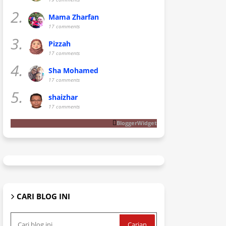
2.
Mama Zharfan
17 comments
3.
Pizzah
17 comments
4.
Sha Mohamed
17 comments
5.
shaizhar
17 comments
BloggerWidget
CARI BLOG INI