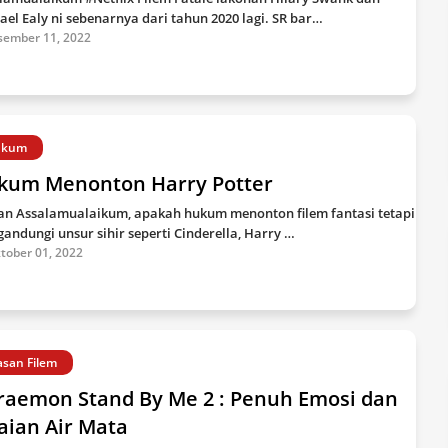
ael Ealy ni sebenarnya dari tahun 2020 lagi. SR bar…
sember 11, 2022
ukum
kum Menonton Harry Potter
an Assalamualaikum, apakah hukum menonton filem fantasi tetapi
andungi unsur sihir seperti Cinderella, Harry …
tober 01, 2022
asan Filem
raemon Stand By Me 2 : Penuh Emosi dan
aian Air Mata