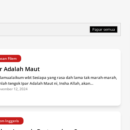
Papar semua
asan Filem
ar Adalah Maut
lamualaikum wbt Sesiapa yang rasa dah lama tak marah-marah,
hlah tengok Ipar Adalah Maut ni, Insha Allah, akan…
vember 12, 2024
lem Inggeris