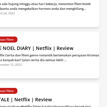
 ada hujung minggu atau hari bekerja, menonton filem boleh
antu anda mengekalkan hormon anda dan menghilang…
ril 24, 2023
asan Filem
 NOEL DIARY | Netflix | Review
flix Cerita dan filem genre romantik bertemakan perayaan Krismas
da banyak kan? Jalan cerita dia semua lebih …
sember 12, 2022
asan Filem
ALE | Netflix | Review
lamualaikum #Netflix Filem Fatale lakonan Hilary Swank dan