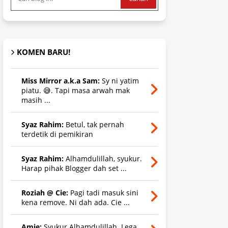
KOMEN BARU!
Miss Mirror a.k.a Sam:
Sy ni yatim
piatu. 😅. Tapi masa arwah mak
masih ...
Syaz Rahim:
Betul, tak pernah
terdetik di pemikiran
Syaz Rahim:
Alhamdulillah, syukur.
Harap pihak Blogger dah set ...
Roziah @ Cie:
Pagi tadi masuk sini
kena remove. Ni dah ada. Cie ...
Amie:
Syukur Alhamdulillah. Lega