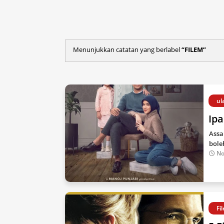
Menunjukkan catatan yang berlabel
FILEM
ul
Ip
Assa
bole
No
Fi