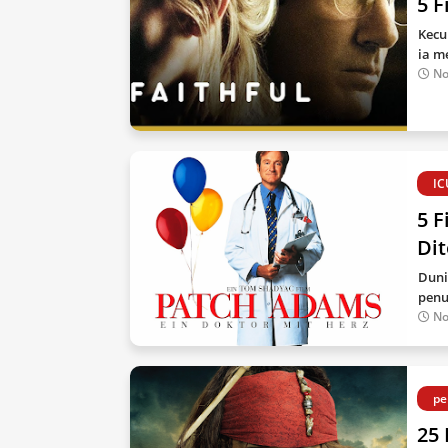
5 
Kecu
ia m
No
IC
5 F
Di
Duni
penu
No
pe
25