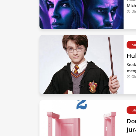
Mich
Di
h
Hu
Soal
meng
Ok
ul
Do
Jur