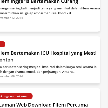
Filem Inggeris Bertemakan Curang
rangan sering kali menjadi tema yang memikat dalam filem kerana
encerminkan sisi gelap emosi manusia, konflik d…
vember 12, 2024
U
ilem Bertemakan ICU Hospital yang Mesti
tonton
a perubatan sering menjadi inspirasi dalam karya seni kerana ia
h dengan drama, emosi, dan perjuangan. Antara…
vember 09, 2024
rkongsian maklumat
 Laman Web Download Filem Percuma