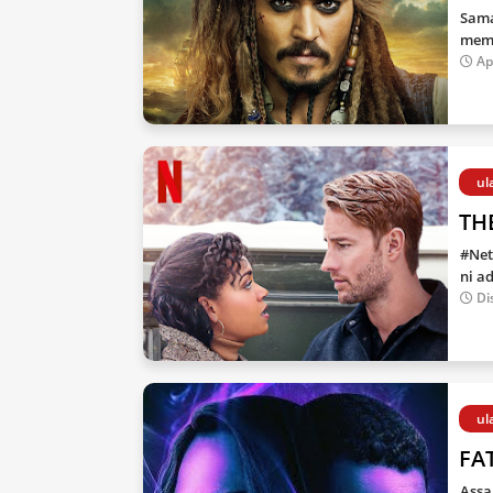
Sama
memb
Ap
ul
THE
#Net
ni a
Di
ul
FAT
Assa