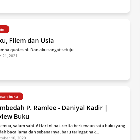
nin
u, Filem dan Usia
umpa quotes ni. Dan aku sangat setuju.
n 21, 2021
asan buku
mbedah P. Ramlee - Daniyal Kadir |
view Buku
semua, salam sabtu! Hari ni nak cerita berkenaan satu buku yang
dah baca lama dah sebenarnya, baru teringat nak…
tober 10, 2020