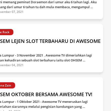
ni memang peminat Doraemon dari umur aku 6 tahun lagi. Aku
ng dari umur 6 tahun tu dah mula membaca, mengumpul …
vember 07, 2021
e Rock
SEM LEJEN SLOT TERBAHARU DI AWESOME
a Lumpur - 3 November 2021 . Awesome TV dimeriahkan lagi
an kehadiran sebuah slot terbaharu iaitu slot OHSEM …
vember 04, 2021
ana Zain
SEM OKTOBER BERSAMA AWESOME TV!
a Lumpur - 1 Oktober 2021 - Awesome TV meneruskan lagi
riahan siarannya melalui pengisian kandungan yang …