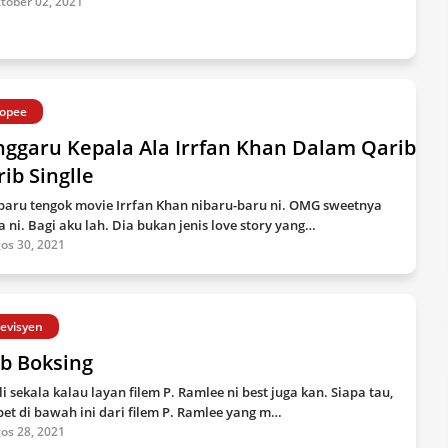
tober 02, 2021
opee
nggaru Kepala Ala Irrfan Khan Dalam Qarib
ib Singlle
baru tengok movie Irrfan Khan nibaru-baru ni. OMG sweetnya
ta ni. Bagi aku lah. Dia bukan jenis love story yang…
os 30, 2021
levisyen
b Boksing
li sekala kalau layan filem P. Ramlee ni best juga kan. Siapa tau,
pet di bawah ini dari filem P. Ramlee yang m…
os 28, 2021