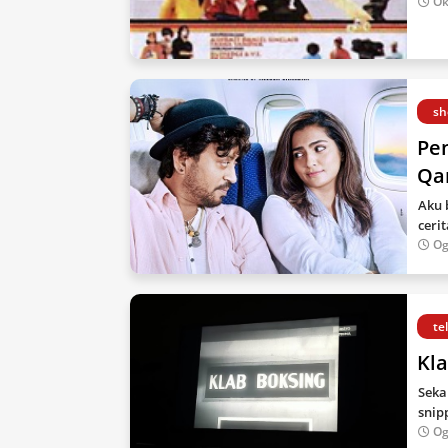
Ok
sh
Pe
Qar
Aku 
ceri
Og
te
Kla
Seka
snip
Og