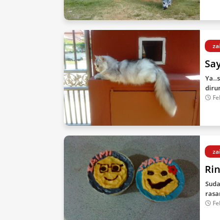
za
Sa
Ya..
diru
Fe
za
Ri
Suda
rasa
Fe