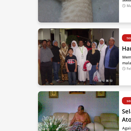
sekel
Ma
te
Har
Mema
mala
Fe
se
Se
At
Agai