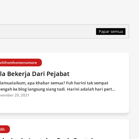
Papar semua
rkfromhomenomore
a Bekerja Dari Pejabat
lamualaikum, apa khabar semua? Fuh harini tak sempat
engah ke blog langsung siang tadi. Harini adalah hari pert…
vember 29, 2021
dih