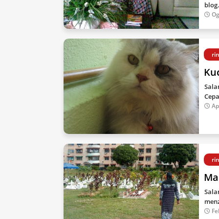
blog
Og
ri
Ku
Sala
Cepa
Ap
ri
Ma
Sala
menz
Fe