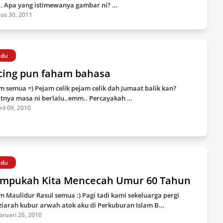
.. Apa yang istimewanya gambar ni? …
os 30, 2011
ndu
cing pun faham bahasa
m semua =) Pejam celik pejam celik dah Jumaat balik kan?
tnya masa ni berlalu..emm.. Percayakah …
ril 09, 2010
ndu
mpukah Kita Mencecah Umur 60 Tahun
m Maulidur Rasul semua :) Pagi tadi kami sekeluarga pergi
iarah kubur arwah atok aku di Perkuburan Islam B…
bruari 26, 2010