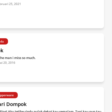
bruari 25, 2021
ndu
ok
 the man i miss so much.
lai 20, 2016
pperware
jari Dompok
Blog! Aku tetibe rindu pulak dekat kau semalam. Tapi kau pun tau