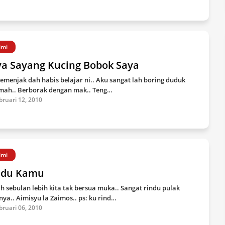
imi
ya Sayang Kucing Bobok Saya
semenjak dah habis belajar ni.. Aku sangat lah boring duduk
mah.. Berborak dengan mak.. Teng…
bruari 12, 2010
imi
ndu Kamu
h sebulan lebih kita tak bersua muka.. Sangat rindu pulak
nya.. Aimisyu la Zaimos.. ps: ku rind…
bruari 06, 2010