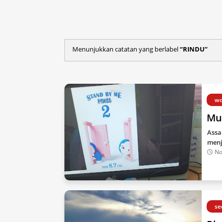
Menunjukkan catatan yang berlabel
RINDU
wo
Mul
Assa
menj
No
se