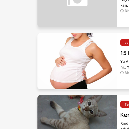
kan,
Di
se
15
Ya A
ni..
Ma
Te
Ke
Rind