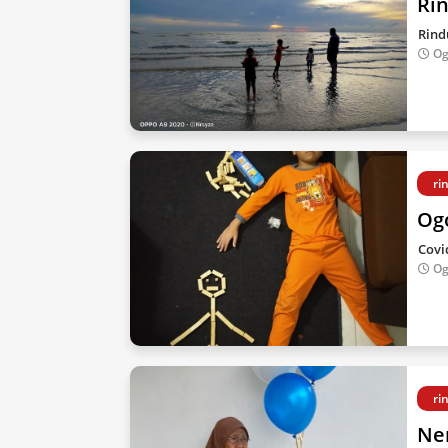
Rin
Rind
Og
ri
Og
Covi
Og
ri
Ne