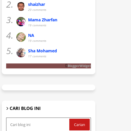
2.
shaizhar
20 comments
3.
Mama Zharfan
19 comments
4.
NA
19 comments
5.
Sha Mohamed
17 comments
BloggerWidget
CARI BLOG INI