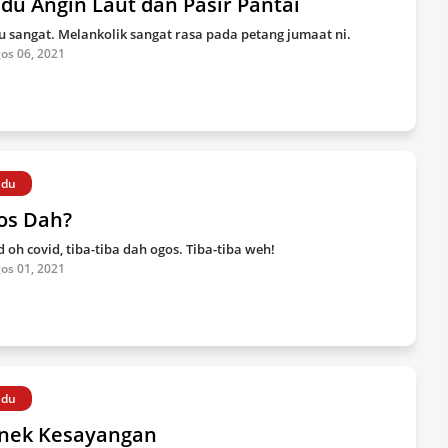
du Angin Laut dan Pasir Pantai
u sangat. Melankolik sangat rasa pada petang jumaat ni.
os 06, 2021
ndu
os Dah?
d oh covid, tiba-tiba dah ogos. Tiba-tiba weh!
os 01, 2021
ndu
nek Kesayangan