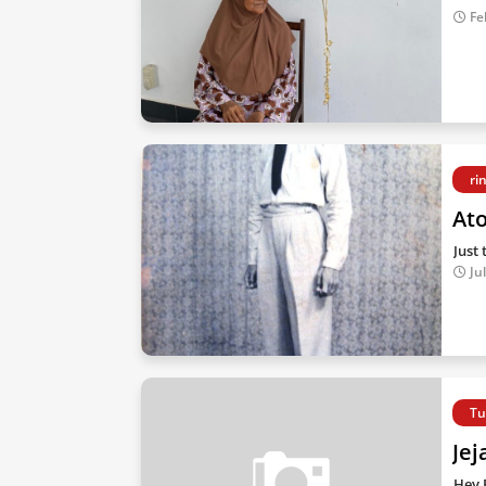
Fe
ri
At
Just
Ju
Tu
Je
Hey 