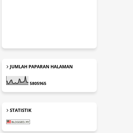
JUMLAH PAPARAN HALAMAN
5
8
0
5
9
6
5
STATISTIK