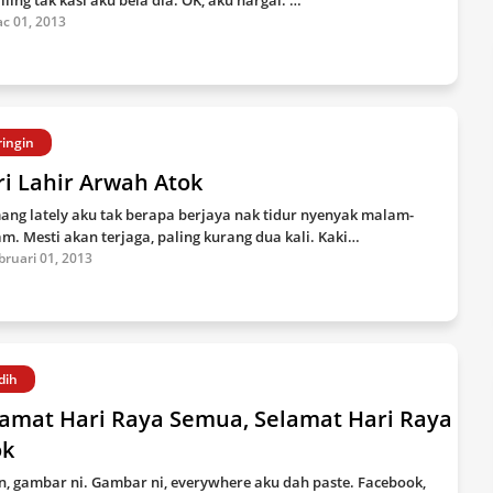
iling tak kasi aku bela dia. OK, aku hargai. …
c 01, 2013
ringin
i Lahir Arwah Atok
ng lately aku tak berapa berjaya nak tidur nyenyak malam-
m. Mesti akan terjaga, paling kurang dua kali. Kaki…
bruari 01, 2013
dih
lamat Hari Raya Semua, Selamat Hari Raya
ok
n, gambar ni. Gambar ni, everywhere aku dah paste. Facebook,