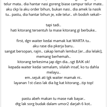
telur mata.. dia hantar nasi goreng biase campur telur mate..
aku ckp la aku order bihun, bukan nasi.. dia amek la nasik
tu.. pastu, dia hantar bihun je, xde telur.. oh bodoh sekali~
tapi tadi..
hati kitorang tersentuh la mase kitorang gi berbuke..
first, dgn waiter kedai mamak kat WARTA tu..
aku rase dia pkerja baru..
sangat bersopan, rajin.. cakap lemah lembut [er...dia lelaki],
memang berhemah..
kitorang terkesima jap dgn dia...sgt BAIK ok!
kepada waiter kedai semalam, silalah insaf, ko tu dahla
melayu..
em..sejuk ati tgk waiter mamak ni..
layanan 1st class lak dia bg kat kitorang...tip top!
pastu abeh makan tu mase nak bayar..
dtg lak sorg budak dalam umor2 darjah 6 kot..