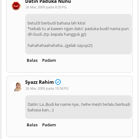
Datin Paduka Nunu
26 Mac 2009 pada 8:35 PG
betul3! berbudi bahasa lah kita!
*sebab tu ai kawen ngan dato' paduka budi! nama pun
dh budi..(tp..kepala hangguk jg!)
hahahahaahahaha...(gelak sayup2!)
Balas
Padam
Syazz Rahim
26 Mac 2009 pada 10:58 PG
Datin: La..Budi ke name nye.. hehe mesti terlalu berbudi
bahasa kan.. :)
Balas
Padam