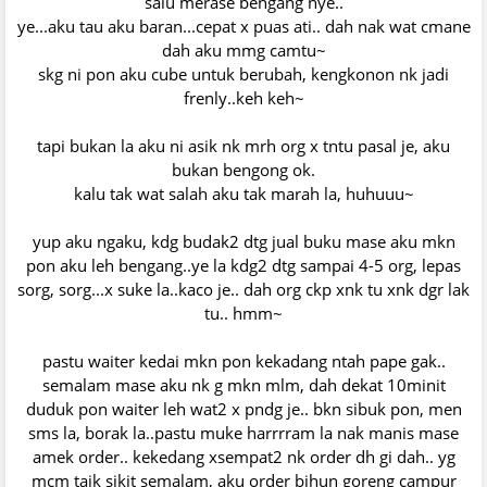
salu merase bengang nye..
ye...aku tau aku baran...cepat x puas ati.. dah nak wat cmane
dah aku mmg camtu~
skg ni pon aku cube untuk berubah, kengkonon nk jadi
frenly..keh keh~
tapi bukan la aku ni asik nk mrh org x tntu pasal je, aku
bukan bengong ok.
kalu tak wat salah aku tak marah la, huhuuu~
yup aku ngaku, kdg budak2 dtg jual buku mase aku mkn
pon aku leh bengang..ye la kdg2 dtg sampai 4-5 org, lepas
sorg, sorg...x suke la..kaco je.. dah org ckp xnk tu xnk dgr lak
tu.. hmm~
pastu waiter kedai mkn pon kekadang ntah pape gak..
semalam mase aku nk g mkn mlm, dah dekat 10minit
duduk pon waiter leh wat2 x pndg je.. bkn sibuk pon, men
sms la, borak la..pastu muke harrrram la nak manis mase
amek order.. kekedang xsempat2 nk order dh gi dah.. yg
mcm taik sikit semalam, aku order bihun goreng campur