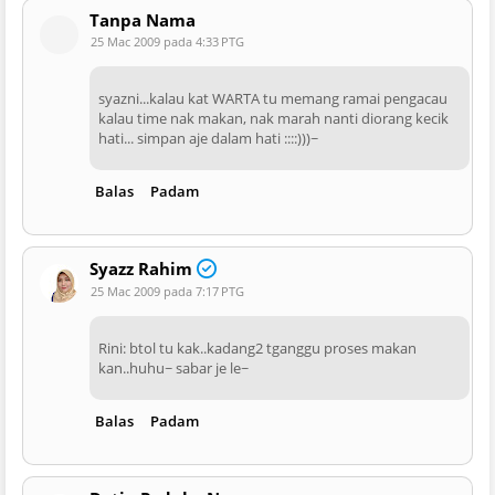
Tanpa Nama
25 Mac 2009 pada 4:33 PTG
syazni...kalau kat WARTA tu memang ramai pengacau
kalau time nak makan, nak marah nanti diorang kecik
hati... simpan aje dalam hati ::::)))~
Balas
Padam
Syazz Rahim
25 Mac 2009 pada 7:17 PTG
Rini: btol tu kak..kadang2 tganggu proses makan
kan..huhu~ sabar je le~
Balas
Padam