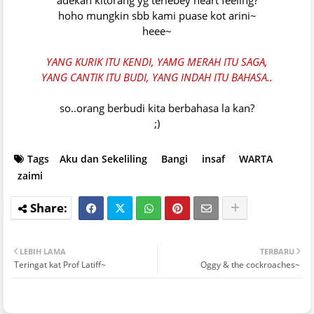
hoho mungkin sbb kami puase kot arini~
heee~
YANG KURIK ITU KENDI, YAMG MERAH ITU SAGA,
YANG CANTIK ITU BUDI, YANG INDAH ITU BAHASA..
so..orang berbudi kita berbahasa la kan?
;)
Tags
Aku dan Sekeliling
Bangi
insaf
WARTA
zaimi
LEBIH LAMA
TERBARU
Teringat kat Prof Latiff~
Oggy & the cockroaches~