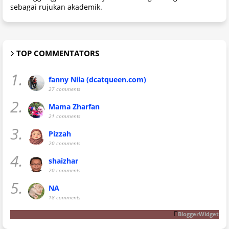
sebagai rujukan akademik.
TOP COMMENTATORS
1.
fanny Nila (dcatqueen.com)
27 comments
2.
Mama Zharfan
21 comments
3.
Pizzah
20 comments
4.
shaizhar
20 comments
5.
NA
18 comments
BloggerWidget