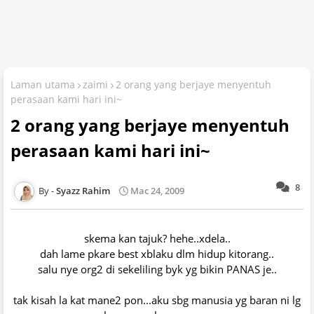
Laman utama
zaimi
2 orang yang berjaye menyentuh
perasaan kami hari ini~
2 orang yang berjaye menyentuh
perasaan kami hari ini~
8
Syazz Rahim
Mac 24, 2009
skema kan tajuk? hehe..xdela..
dah lame pkare best xblaku dlm hidup kitorang..
salu nye org2 di sekeliling byk yg bikin PANAS je..
tak kisah la kat mane2 pon...aku sbg manusia yg baran ni lg