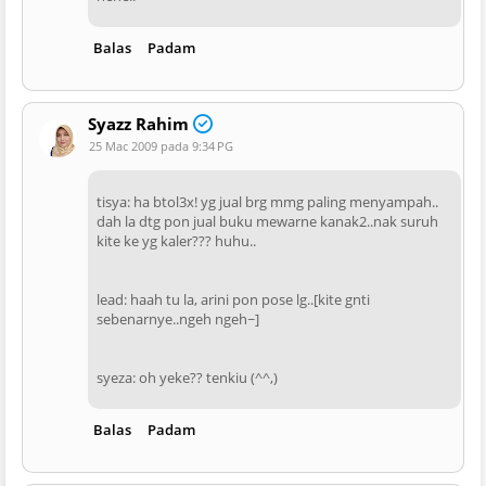
Balas
Padam
Syazz Rahim
25 Mac 2009 pada 9:34 PG
tisya: ha btol3x! yg jual brg mmg paling menyampah..
dah la dtg pon jual buku mewarne kanak2..nak suruh
kite ke yg kaler??? huhu..
lead: haah tu la, arini pon pose lg..[kite gnti
sebenarnye..ngeh ngeh~]
syeza: oh yeke?? tenkiu (^^,)
Balas
Padam