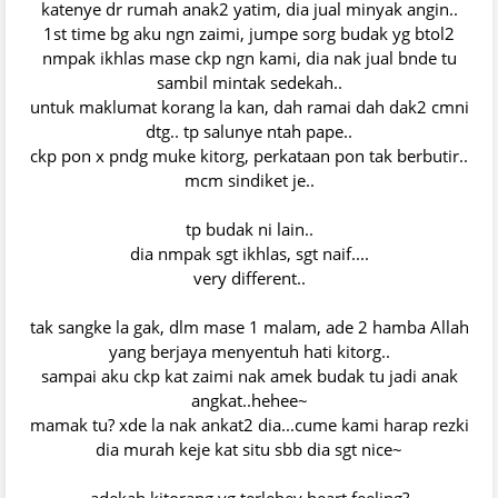
katenye dr rumah anak2 yatim, dia jual minyak angin..
1st time bg aku ngn zaimi, jumpe sorg budak yg btol2
nmpak ikhlas mase ckp ngn kami, dia nak jual bnde tu
sambil mintak sedekah..
untuk maklumat korang la kan, dah ramai dah dak2 cmni
dtg.. tp salunye ntah pape..
ckp pon x pndg muke kitorg, perkataan pon tak berbutir..
mcm sindiket je..
tp budak ni lain..
dia nmpak sgt ikhlas, sgt naif....
very different..
tak sangke la gak, dlm mase 1 malam, ade 2 hamba Allah
yang berjaya menyentuh hati kitorg..
sampai aku ckp kat zaimi nak amek budak tu jadi anak
angkat..hehee~
mamak tu? xde la nak ankat2 dia...cume kami harap rezki
dia murah keje kat situ sbb dia sgt nice~
adekah kitorang yg terlebey heart feeling?