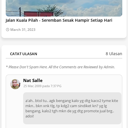
Jalan Kuala Pilah - Seremban Sesak Hampir Setiap Hari
March 31, 2023
8 Ulasan
CATAT ULASAN
* Please Don't Spam Here. All the Comments are Reviewed by Admin.
Nat Salle
25 Mac 2009 pada 7:37 PG
a'ah.. btol tu.. agk bengang kalo yg dtg kaco2 tyme kite
mkn.. bkn xnk tlg, tp kdg2 cam sindiket kn? yg lg
bengang, kalo2 tgh mkn de yg dtg promote jual brg..
adoi!