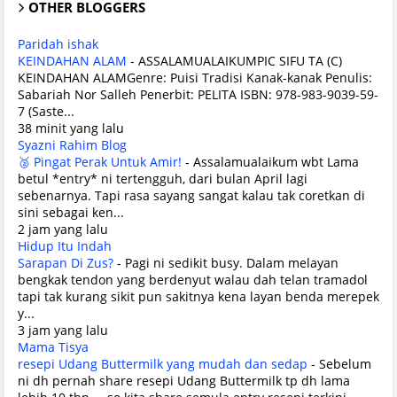
OTHER BLOGGERS
Paridah ishak
KEINDAHAN ALAM
-
ASSALAMUALAIKUMPIC SIFU TA (C)
KEINDAHAN ALAMGenre: Puisi Tradisi Kanak-kanak Penulis:
Sabariah Nor Salleh Penerbit: PELITA ISBN: 978-983-9039-59-
7 (Saste...
38 minit yang lalu
Syazni Rahim Blog
🥈 Pingat Perak Untuk Amir!
-
Assalamualaikum wbt Lama
betul *entry* ni tertengguh, dari bulan April lagi
sebenarnya. Tapi rasa sayang sangat kalau tak coretkan di
sini sebagai ken...
2 jam yang lalu
Hidup Itu Indah
Sarapan Di Zus?
-
Pagi ni sedikit busy. Dalam melayan
bengkak tendon yang berdenyut walau dah telan tramadol
tapi tak kurang sikit pun sakitnya kena layan benda merepek
y...
3 jam yang lalu
Mama Tisya
resepi Udang Buttermilk yang mudah dan sedap
-
Sebelum
ni dh pernah share resepi Udang Buttermilk tp dh lama