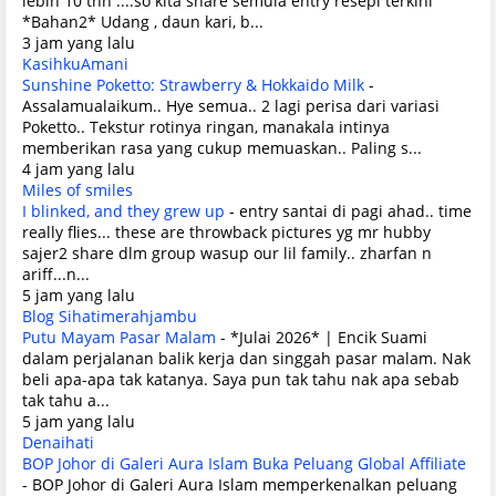
lebih 10 thn ....so kita share semula entry resepi terkini
*Bahan2* Udang , daun kari, b...
3 jam yang lalu
KasihkuAmani
Sunshine Poketto: Strawberry & Hokkaido Milk
-
Assalamualaikum.. Hye semua.. 2 lagi perisa dari variasi
Poketto.. Tekstur rotinya ringan, manakala intinya
memberikan rasa yang cukup memuaskan.. Paling s...
4 jam yang lalu
Miles of smiles
I blinked, and they grew up
-
entry santai di pagi ahad.. time
really flies... these are throwback pictures yg mr hubby
sajer2 share dlm group wasup our lil family.. zharfan n
ariff...n...
5 jam yang lalu
Blog Sihatimerahjambu
Putu Mayam Pasar Malam
-
*Julai 2026* | Encik Suami
dalam perjalanan balik kerja dan singgah pasar malam. Nak
beli apa-apa tak katanya. Saya pun tak tahu nak apa sebab
tak tahu a...
5 jam yang lalu
Denaihati
BOP Johor di Galeri Aura Islam Buka Peluang Global Affiliate
-
BOP Johor di Galeri Aura Islam memperkenalkan peluang