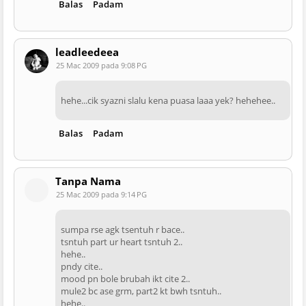
Balas
Padam
leadleedeea
25 Mac 2009 pada 9:08 PG
hehe...cik syazni slalu kena puasa laaa yek? hehehee..
Balas
Padam
Tanpa Nama
25 Mac 2009 pada 9:14 PG
sumpa rse agk tsentuh r bace..
tsntuh part ur heart tsntuh 2..
hehe..
pndy cite..
mood pn bole brubah ikt cite 2..
mule2 bc ase grm, part2 kt bwh tsntuh..
hehe..