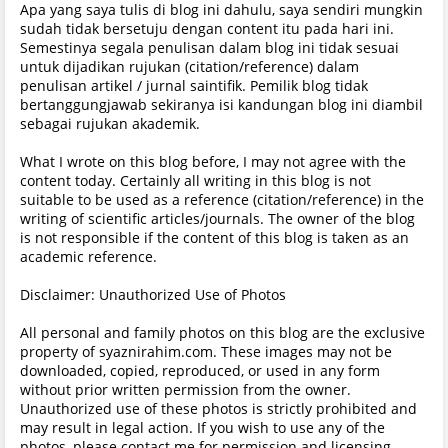
Apa yang saya tulis di blog ini dahulu, saya sendiri mungkin
sudah tidak bersetuju dengan content itu pada hari ini.
Semestinya segala penulisan dalam blog ini tidak sesuai
untuk dijadikan rujukan (citation/reference) dalam
penulisan artikel / jurnal saintifik. Pemilik blog tidak
bertanggungjawab sekiranya isi kandungan blog ini diambil
sebagai rujukan akademik.
What I wrote on this blog before, I may not agree with the
content today. Certainly all writing in this blog is not
suitable to be used as a reference (citation/reference) in the
writing of scientific articles/journals. The owner of the blog
is not responsible if the content of this blog is taken as an
academic reference.
Disclaimer: Unauthorized Use of Photos
All personal and family photos on this blog are the exclusive
property of syaznirahim.com. These images may not be
downloaded, copied, reproduced, or used in any form
without prior written permission from the owner.
Unauthorized use of these photos is strictly prohibited and
may result in legal action. If you wish to use any of the
photos, please contact me for permission and licensing