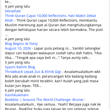
ke...
4 jam yang lalu
Denaihati
Think Quran Capai 10,000 Reflections, Hati Makin Dekat
Allah
-
Think Quran capai 10,000 Reflections, membantu
Muslim merenung ayat al-Quran dan menghubungkannya
dengan kehidupan harian secara lebih bermakna. The post
...
4 jam yang lalu
Blog Begins At Forty
August 10, 2026
-
Lapar pula petang ni... Sambil selongkar
dapur cari kudapan walaupun sudah tahu dah habis. Tiba-
tiba... "Tengok apa saya beli ni..." Tanya aunty seb...
5 jam yang lalu
Syazni Rahim Blog
Throwback Lepak Zus & Klinik Gigi
-
Assalamualaikum wbt
Bila ada anak-anak ni, perancangan kita kadang-kadang
boleh berubah minit terakhir, kan? Itulah yang jadi masa
bulan Jun lepas. TER...
6 jam yang lalu
KasihkuAmani
BookDoc | Around The World Challenge: Brunei
-
Assalamualaikum.. Hye semua.. Yeah!! Berjaya juga nak ke
Brunei.. BookDoc buka juga laluan ke sini selepas selesai