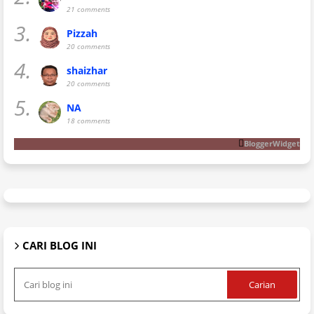
21 comments
3.
Pizzah
20 comments
4.
shaizhar
20 comments
5.
NA
18 comments
BloggerWidget
CARI BLOG INI