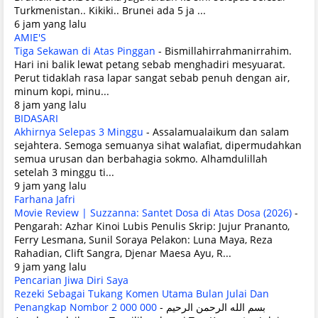
Turkmenistan.. Kikiki.. Brunei ada 5 ja ...
6 jam yang lalu
AMIE'S
Tiga Sekawan di Atas Pinggan
-
Bismillahirrahmanirrahim.
Hari ini balik lewat petang sebab menghadiri mesyuarat.
Perut tidaklah rasa lapar sangat sebab penuh dengan air,
minum kopi, minu...
8 jam yang lalu
BIDASARI
Akhirnya Selepas 3 Minggu
-
Assalamualaikum dan salam
sejahtera. Semoga semuanya sihat walafiat, dipermudahkan
semua urusan dan berbahagia sokmo. Alhamdulillah
setelah 3 minggu ti...
9 jam yang lalu
Farhana Jafri
Movie Review | Suzzanna: Santet Dosa di Atas Dosa (2026)
-
Pengarah: Azhar Kinoi Lubis Penulis Skrip: Jujur Prananto,
Ferry Lesmana, Sunil Soraya Pelakon: Luna Maya, Reza
Rahadian, Clift Sangra, Djenar Maesa Ayu, R...
9 jam yang lalu
Pencarian Jiwa Diri Saya
Rezeki Sebagai Tukang Komen Utama Bulan Julai Dan
Penangkap Nombor 2 000 000
-
بسم الله الرحمن الرحيم