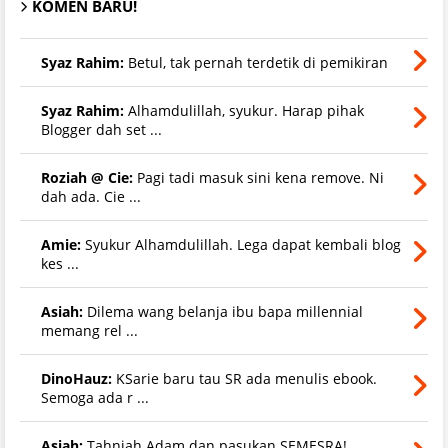
KOMEN BARU!
Syaz Rahim:
Betul, tak pernah terdetik di pemikiran
Syaz Rahim:
Alhamdulillah, syukur. Harap pihak
Blogger dah set ...
Roziah @ Cie:
Pagi tadi masuk sini kena remove. Ni
dah ada. Cie ...
Amie:
Syukur Alhamdulillah. Lega dapat kembali blog
kes ...
Asiah:
Dilema wang belanja ibu bapa millennial
memang rel ...
DinoHauz:
KSarie baru tau SR ada menulis ebook.
Semoga ada r ...
Asiah:
Tahniah Adam dan pasukan SEMESRA!