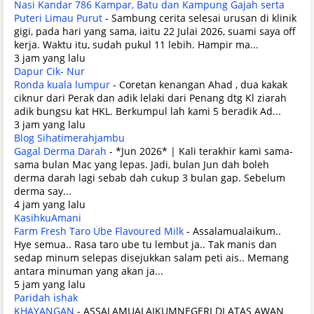
Nasi Kandar 786 Kampar, Batu dan Kampung Gajah serta
Puteri Limau Purut
-
Sambung cerita selesai urusan di klinik
gigi, pada hari yang sama, iaitu 22 Julai 2026, suami saya off
kerja. Waktu itu, sudah pukul 11 lebih. Hampir ma...
3 jam yang lalu
Dapur Cik- Nur
Ronda kuala lumpur
-
Coretan kenangan Ahad , dua kakak
ciknur dari Perak dan adik lelaki dari Penang dtg Kl ziarah
adik bungsu kat HKL. Berkumpul lah kami 5 beradik Ad...
3 jam yang lalu
Blog Sihatimerahjambu
Gagal Derma Darah
-
*Jun 2026* | Kali terakhir kami sama-
sama bulan Mac yang lepas. Jadi, bulan Jun dah boleh
derma darah lagi sebab dah cukup 3 bulan gap. Sebelum
derma say...
4 jam yang lalu
KasihkuAmani
Farm Fresh Taro Ube Flavoured Milk
-
Assalamualaikum..
Hye semua.. Rasa taro ube tu lembut ja.. Tak manis dan
sedap minum selepas disejukkan salam peti ais.. Memang
antara minuman yang akan ja...
5 jam yang lalu
Paridah ishak
KHAYANGAN
-
ASSALAMUALAIKUMNEGERI DI ATAS AWAN