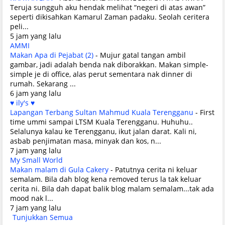
Teruja sungguh aku hendak melihat “negeri di atas awan”
seperti dikisahkan Kamarul Zaman padaku. Seolah ceritera
peli...
5 jam yang lalu
AMMI
Makan Apa di Pejabat (2)
-
Mujur gatal tangan ambil
gambar, jadi adalah benda nak diborakkan. Makan simple-
simple je di office, alas perut sementara nak dinner di
rumah. Sekarang ...
6 jam yang lalu
♥ ily's ♥
Lapangan Terbang Sultan Mahmud Kuala Terengganu
-
First
time ummi sampai LTSM Kuala Terengganu. Huhuhu..
Selalunya kalau ke Terengganu, ikut jalan darat. Kali ni,
asbab penjimatan masa, minyak dan kos, n...
7 jam yang lalu
My Small World
Makan malam di Gula Cakery
-
Patutnya cerita ni keluar
semalam. Bila dah blog kena removed terus la tak keluar
cerita ni. Bila dah dapat balik blog malam semalam...tak ada
mood nak l...
7 jam yang lalu
Tunjukkan Semua