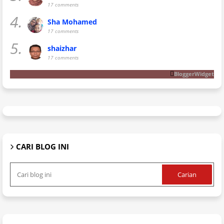
17 comments
4.
Sha Mohamed
17 comments
5.
shaizhar
17 comments
BloggerWidget
CARI BLOG INI