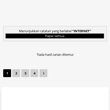
Menunjukkan catatan yang berlabel
INTERNET
Papar semua
Tiada hasil carian ditemui
1
2
3
4