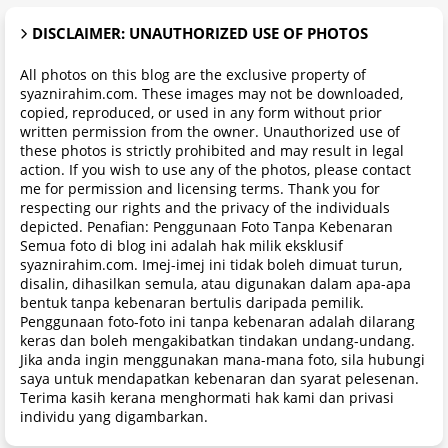
DISCLAIMER: UNAUTHORIZED USE OF PHOTOS
All photos on this blog are the exclusive property of
syaznirahim.com. These images may not be downloaded,
copied, reproduced, or used in any form without prior
written permission from the owner. Unauthorized use of
these photos is strictly prohibited and may result in legal
action. If you wish to use any of the photos, please contact
me for permission and licensing terms. Thank you for
respecting our rights and the privacy of the individuals
depicted. Penafian: Penggunaan Foto Tanpa Kebenaran
Semua foto di blog ini adalah hak milik eksklusif
syaznirahim.com. Imej-imej ini tidak boleh dimuat turun,
disalin, dihasilkan semula, atau digunakan dalam apa-apa
bentuk tanpa kebenaran bertulis daripada pemilik.
Penggunaan foto-foto ini tanpa kebenaran adalah dilarang
keras dan boleh mengakibatkan tindakan undang-undang.
Jika anda ingin menggunakan mana-mana foto, sila hubungi
saya untuk mendapatkan kebenaran dan syarat pelesenan.
Terima kasih kerana menghormati hak kami dan privasi
individu yang digambarkan.