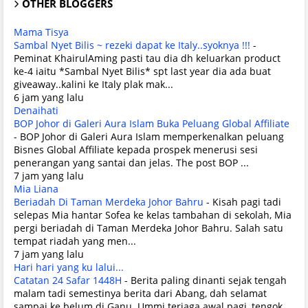
OTHER BLOGGERS
Mama Tisya
Sambal Nyet Bilis ~ rezeki dapat ke Italy..syoknya !!!
-
Peminat KhairulAming pasti tau dia dh keluarkan product
ke-4 iaitu *Sambal Nyet Bilis* spt last year dia ada buat
giveaway..kalini ke Italy plak mak...
6 jam yang lalu
Denaihati
BOP Johor di Galeri Aura Islam Buka Peluang Global Affiliate
-
BOP Johor di Galeri Aura Islam memperkenalkan peluang
Bisnes Global Affiliate kepada prospek menerusi sesi
penerangan yang santai dan jelas. The post BOP ...
7 jam yang lalu
Mia Liana
Beriadah Di Taman Merdeka Johor Bahru
-
Kisah pagi tadi
selepas Mia hantar Sofea ke kelas tambahan di sekolah, Mia
pergi beriadah di Taman Merdeka Johor Bahru. Salah satu
tempat riadah yang men...
7 jam yang lalu
Hari hari yang ku lalui...
Catatan 24 Safar 1448H
-
Berita paling dinanti sejak tengah
malam tadi semestinya berita dari Abang, dah selamat
sampai ke belum di Ganu. Ummi terjaga awal pagi, tengok