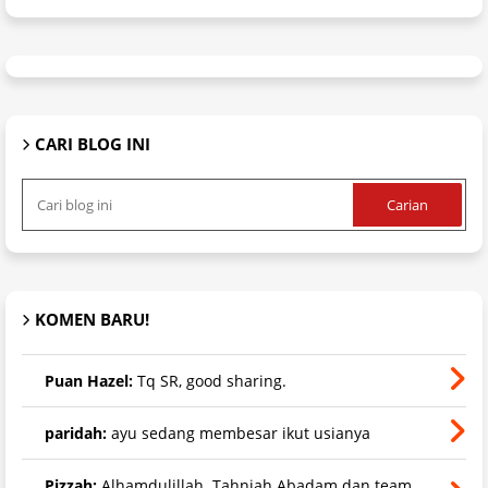
CARI BLOG INI
KOMEN BARU!
Puan Hazel:
Tq SR, good sharing.
paridah:
ayu sedang membesar ikut usianya
Pizzah:
Alhamdulillah..Tahniah Abadam dan team