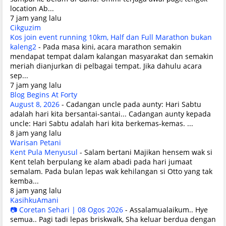
location Ab...
7 jam yang lalu
Cikguzim
Kos join event running 10km, Half dan Full Marathon bukan
kaleng2
-
Pada masa kini, acara marathon semakin
mendapat tempat dalam kalangan masyarakat dan semakin
meriah dianjurkan di pelbagai tempat. Jika dahulu acara
sep...
7 jam yang lalu
Blog Begins At Forty
August 8, 2026
-
Cadangan uncle pada aunty: Hari Sabtu
adalah hari kita bersantai-santai... Cadangan aunty kepada
uncle: Hari Sabtu adalah hari kita berkemas-kemas. ...
8 jam yang lalu
Warisan Petani
Kent Pula Menyusul
-
Salam bertani Majikan hensem wak si
Kent telah berpulang ke alam abadi pada hari jumaat
semalam. Pada bulan lepas wak kehilangan si Otto yang tak
kemba...
8 jam yang lalu
KasihkuAmani
📷 Coretan Sehari | 08 Ogos 2026
-
Assalamualaikum.. Hye
semua.. Pagi tadi lepas briskwalk, Sha keluar berdua dengan