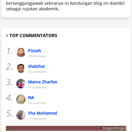
bertanggungjawab sekiranya isi kandungan blog ini diambil
sebagai rujukan akademik.
TOP COMMENTATORS
1.
Pizzah
20 comments
2.
shaizhar
20 comments
3.
Mama Zharfan
19 comments
4.
NA
19 comments
5.
Sha Mohamed
17 comments
BloggerWidget