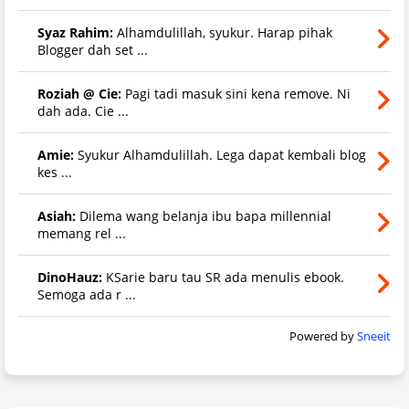
Syaz Rahim:
Alhamdulillah, syukur. Harap pihak
Blogger dah set ...
Roziah @ Cie:
Pagi tadi masuk sini kena remove. Ni
dah ada. Cie ...
Amie:
Syukur Alhamdulillah. Lega dapat kembali blog
kes ...
Asiah:
Dilema wang belanja ibu bapa millennial
memang rel ...
DinoHauz:
KSarie baru tau SR ada menulis ebook.
Semoga ada r ...
Powered by
Sneeit