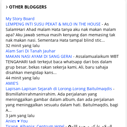
OTHER BLOGGERS
My Story Board
LEMPENG INTI SUSU PEKAT & MILO IN THE HOUSE
-
As
SalamHari Ahad malam Hata tanya aku nak makan malam
apa? Aku jawab semua masih kenyang dan memasing tak
nak makan nasi. Sementara Hata tampal blind stic...
32 minit yang lalu
Alam Sari Di Tanah Jauhar
MAKAN NASI AYAM DI SANG GERAI
-
Assalamualaikum WBT
TENGAHARI tadi terkejut baca whatsapp dari bos dalam
grup besar, bekas rakan sekerja kami, Ali, baru sahaja
disahkan mengidap kans...
44 minit yang lalu
AMIE'S
Lapisan-Lapisan Sejarah di Lorong-Lorong Baitulmaqdis
-
Bismillahirrahmanirrahim. Ada perjalanan yang
meninggalkan gambar dalam album, dan ada perjalanan
yang meninggalkan sesuatu dalam hati. Baitulmaqdis, bagi
A...
3 jam yang lalu
Anies ♥ You
Tiranë, Albania: Centrum Hotel
-
✿السلام عليكم ورحمة الله