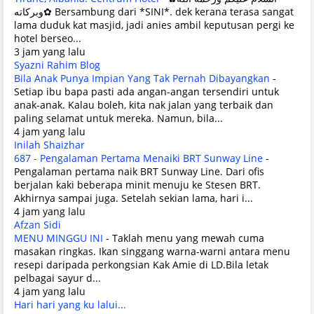
وبركاته✿ Bersambung dari *SINI*. dek kerana terasa sangat
lama duduk kat masjid, jadi anies ambil keputusan pergi ke
hotel berseo...
3 jam yang lalu
Syazni Rahim Blog
Bila Anak Punya Impian Yang Tak Pernah Dibayangkan
-
Setiap ibu bapa pasti ada angan-angan tersendiri untuk
anak-anak. Kalau boleh, kita nak jalan yang terbaik dan
paling selamat untuk mereka. Namun, bila...
4 jam yang lalu
Inilah Shaizhar
687 - Pengalaman Pertama Menaiki BRT Sunway Line
-
Pengalaman pertama naik BRT Sunway Line. Dari ofis
berjalan kaki beberapa minit menuju ke Stesen BRT.
Akhirnya sampai juga. Setelah sekian lama, hari i...
4 jam yang lalu
Afzan Sidi
MENU MINGGU INI
-
Taklah menu yang mewah cuma
masakan ringkas. Ikan singgang warna-warni antara menu
resepi daripada perkongsian Kak Amie di LD.Bila letak
pelbagai sayur d...
4 jam yang lalu
Hari hari yang ku lalui...