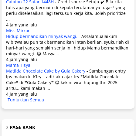
Catatan 22 Safar 1448H
-
Credit source Setuju ✔️ Bila kita
tulis apa yang bermain di kepala terutamanya tugas² yang
perlu diselesaikan, lagi tersusun kerja kita. Boleh prioritize
...
4 jam yang lalu
Miss Mirror
Hidup bermandikan minyak wangi.
-
Assalamualaikum
w.b.tWalau pun tak bermandikan intan berlian, syukurlah di
hari-hari yang semakin senja ini, hidup Mama bermandikan
minyak wangi. 😂 Masya...
4 jam yang lalu
Mama Tisya
Matilda Chocolate Cake by Gula Cakery
-
Sambungan entry
lps makan kt Kfry... adik aku ajak try *Matilda Chocolate
Cake* di *Gula Cakery* 😋 kek ni viral hujung thn 2025
aritu... kami makan ...
4 jam yang lalu
Tunjukkan Semua
PAGE RANK