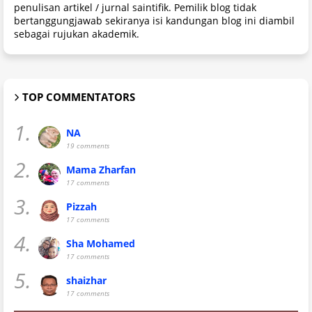
penulisan artikel / jurnal saintifik. Pemilik blog tidak
bertanggungjawab sekiranya isi kandungan blog ini diambil
sebagai rujukan akademik.
TOP COMMENTATORS
1.
NA
19 comments
2.
Mama Zharfan
17 comments
3.
Pizzah
17 comments
4.
Sha Mohamed
17 comments
5.
shaizhar
17 comments